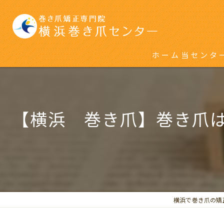
ホーム
当センタ
初めて巻
再発をく
【横浜 巻き爪】巻き爪
横浜で巻き爪の矯