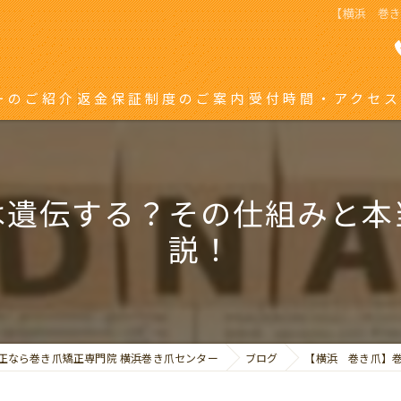
【横浜 巻
ーのご紹介
返金保証制度のご案内
受付時間・アクセス
き爪矯正を受ける方へ
り返している方へ
は遺伝する？その仕組みと本
説！
正なら巻き爪矯正専門院 横浜巻き爪センター
ブログ
【横浜 巻き爪】