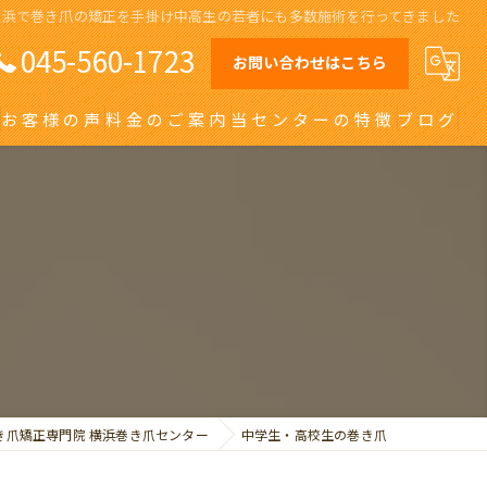
横浜で巻き爪の矯正を手掛け中高生の若者にも多数施術を行ってきました
045-560-1723
お問い合わせはこちら
お客様の声
料金のご案内
当センターの特徴
ブログ
オーダーメイドインソール
日吉の巻き爪
川崎の巻き爪
自由が丘の巻き爪
大田区の巻き爪
き爪矯正専門院 横浜巻き爪センター
中学生・高校生の巻き爪