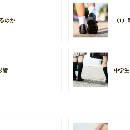
るのか
（1）
影響