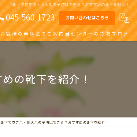
靴下で巻き爪・陥入爪の予防はできる？おすすめの靴下を紹介！
045-560-1723
お問い合わせはこちら
お客様の声
料金のご案内
当センターの特徴
ブログ
オーダーメイドインソール
日吉の巻き爪
すめの靴下を紹介！
川崎の巻き爪
自由が丘の巻き爪
大田区の巻き爪
靴下で巻き爪・陥入爪の予防はできる？おすすめの靴下を紹介！