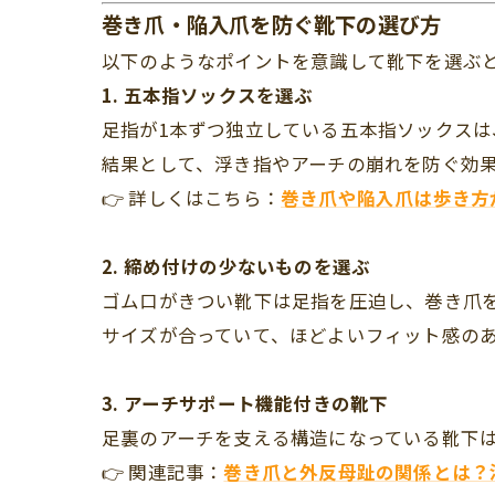
巻き爪・陥入爪を防ぐ靴下の選び方
以下のようなポイントを意識して靴下を選ぶ
1.
五本指ソックスを選ぶ
足指が1本ずつ独立している五本指ソックス
結果として、浮き指やアーチの崩れを防ぐ効
👉 詳しくはこちら：
巻き爪や陥入爪は歩き方
2.
締め付けの少ないものを選ぶ
ゴム口がきつい靴下は足指を圧迫し、巻き爪
サイズが合っていて、ほどよいフィット感の
3.
アーチサポート機能付きの靴下
足裏のアーチを支える構造になっている靴下
👉 関連記事：
巻き爪と外反母趾の関係とは？