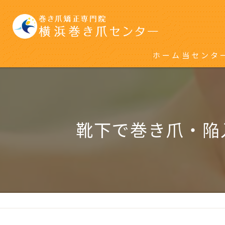
ホーム
当センタ
初めて巻
再発をく
靴下で巻き爪・陥