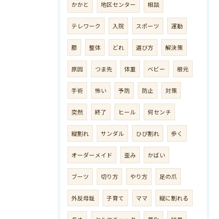
かかと
地区センター
相談
テレワーク
入院
スポーツ
運動
膝
整体
どれ
選び方
解決策
原因
つま先
体重
ベビー
根元
手術
怖い
予防
防止
対策
突然
終了
ヒール
何センチ
縦割れ
サンダル
ひび割れ
歩く
オーダーメイド
歪み
かばい
ブーツ
切り方
やり方
足の爪
外反母趾
子育て
ママ
縦に割れる