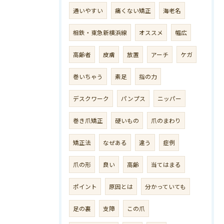
通いやすい
痛くない矯正
海老名
相鉄・東急新横浜線
オススメ
幅広
高齢者
皮膚
放置
アーチ
ケガ
巻いちゃう
素足
指の力
デスクワーク
パンプス
ニッパー
巻き爪矯正
硬いもの
爪のまわり
矯正法
なぜある
違う
症例
爪の形
良い
高齢
当てはまる
ポイント
原因とは
分かっていても
足の裏
支障
この爪