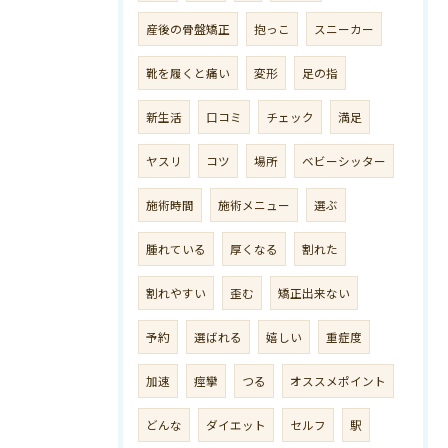
産後の骨盤矯正
抱っこ
スニーカー
靴を履くと痛い
変形
足の指
新生活
口コミ
チェック
満足
ヤスリ
コツ
場所
ベビーシッター
施術時間
施術メニュー
選ぶ
腫れている
厚くなる
割れた
割れやすい
歪む
矯正出来ない
予約
選ばれる
嬉しい
重症度
加速
痙攣
つる
オススメポイント
どんな
ダイエット
セルフ
駅