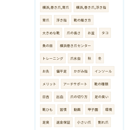
横浜,巻き爪,育爪
横浜,巻き爪,浮き指
育爪
浮き指
靴の履き方
大きめな靴
爪の長さ
お盆
タコ
魚の目
横浜巻き爪センター
トレーニング
爪水虫
秋
冬
お灸
偏平足
かがみ指
インソール
メリット
アーチサポート
靴の種類
日吉
出血
爪の切り方
足の臭い
靴ひも
習慣
動画
甲子園
環境
足臭
返金保証
小さい爪
割れ爪