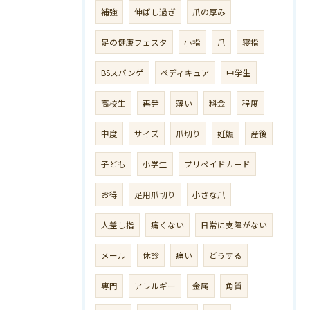
補強
伸ばし過ぎ
爪の厚み
足の健康フェスタ
小指
爪
寝指
BSスパンゲ
ペディキュア
中学生
高校生
再発
薄い
料金
程度
中度
サイズ
爪切り
妊娠
産後
子ども
小学生
プリペイドカード
お得
足用爪切り
小さな爪
人差し指
痛くない
日常に支障がない
メール
休診
痛い
どうする
専門
アレルギー
金属
角質