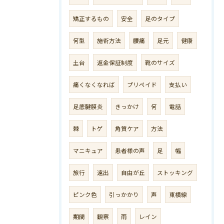
矯正するもの
安全
足のタイプ
何型
施術方法
腰痛
足元
健康
土台
返金保証制度
靴のサイズ
痛くなくなれば
プリペイド
支払い
足底腱膜炎
きっかけ
何
電話
棘
トゲ
角質ケア
方法
マニキュア
患者様の声
足
幅
旅行
遠出
自由が丘
ストッキング
ピンク色
引っかかり
声
東横線
期間
観察
雨
レイン