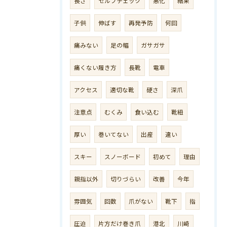
長さ
セルフチェック
悪化
結果
子供
伸ばす
再発予防
何回
痛みない
足の幅
ガサガサ
痛くない履き方
長靴
電車
アクセス
適切な靴
硬さ
深爪
注意点
むくみ
食い込む
靴紐
厚い
巻いてない
出産
違い
スキー
スノーボード
初めて
理由
親指以外
切りづらい
改善
今年
雰囲気
回数
爪がない
靴下
指
圧迫
片方だけ巻き爪
港北
川崎