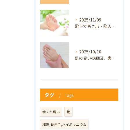
2025/11/09
靴下で巻き爪・陥入爪の予防はできる？おすすめの靴下を紹介！
2025/10/10
足の臭いの原因、実は巻き爪かも？ニオイ対策と予防のポイントも解説！
タグ
Tags
歩くと痛い
靴
横浜,巻き爪,ハイポキニウム