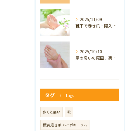
2025/11/09
靴下で巻き爪・陥入爪の予防はできる？おすすめの靴下を紹介！
2025/10/10
足の臭いの原因、実は巻き爪かも？ニオイ対策と予防のポイントも解説！
タグ
Tags
歩くと痛い
靴
横浜,巻き爪,ハイポキニウム