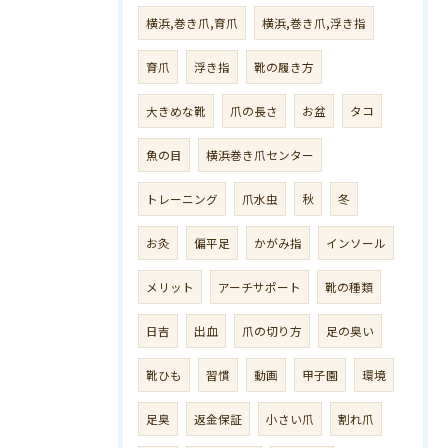
横浜,巻き爪,育爪
横浜,巻き爪,浮き指
育爪
浮き指
靴の履き方
大きめな靴
爪の長さ
お盆
タコ
魚の目
横浜巻き爪センター
トレーニング
爪水虫
秋
冬
お灸
偏平足
かがみ指
インソール
メリット
アーチサポート
靴の種類
日吉
出血
爪の切り方
足の臭い
靴ひも
習慣
動画
甲子園
環境
足臭
返金保証
小さい爪
割れ爪