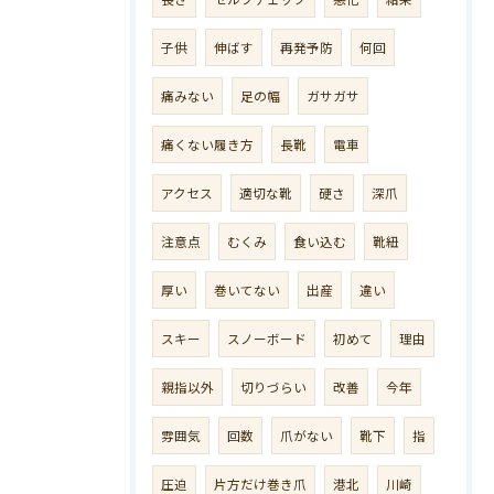
子供
伸ばす
再発予防
何回
痛みない
足の幅
ガサガサ
痛くない履き方
長靴
電車
アクセス
適切な靴
硬さ
深爪
注意点
むくみ
食い込む
靴紐
厚い
巻いてない
出産
違い
スキー
スノーボード
初めて
理由
親指以外
切りづらい
改善
今年
雰囲気
回数
爪がない
靴下
指
圧迫
片方だけ巻き爪
港北
川崎