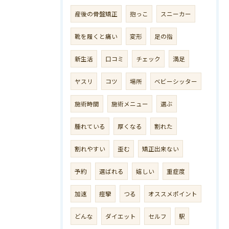
産後の骨盤矯正
抱っこ
スニーカー
靴を履くと痛い
変形
足の指
新生活
口コミ
チェック
満足
ヤスリ
コツ
場所
ベビーシッター
施術時間
施術メニュー
選ぶ
腫れている
厚くなる
割れた
割れやすい
歪む
矯正出来ない
予約
選ばれる
嬉しい
重症度
加速
痙攣
つる
オススメポイント
どんな
ダイエット
セルフ
駅