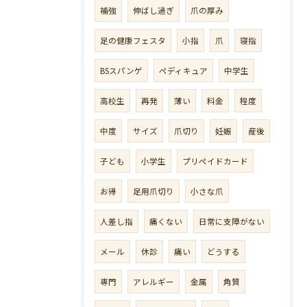
補強
伸ばし過ぎ
爪の厚み
足の健康フェスタ
小指
爪
寝指
BSスパンゲ
ペディキュア
中学生
高校生
再発
薄い
料金
程度
中度
サイズ
爪切り
妊娠
産後
子ども
小学生
プリペイドカード
お得
足用爪切り
小さな爪
人差し指
痛くない
日常に支障がない
メール
休診
痛い
どうする
専門
アレルギー
金属
角質