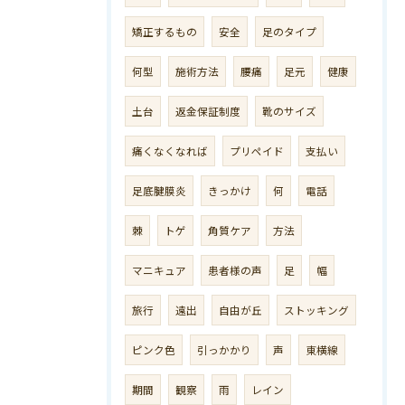
矯正するもの
安全
足のタイプ
何型
施術方法
腰痛
足元
健康
土台
返金保証制度
靴のサイズ
痛くなくなれば
プリペイド
支払い
足底腱膜炎
きっかけ
何
電話
棘
トゲ
角質ケア
方法
マニキュア
患者様の声
足
幅
旅行
遠出
自由が丘
ストッキング
ピンク色
引っかかり
声
東横線
期間
観察
雨
レイン