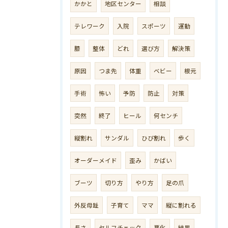
かかと
地区センター
相談
テレワーク
入院
スポーツ
運動
膝
整体
どれ
選び方
解決策
原因
つま先
体重
ベビー
根元
手術
怖い
予防
防止
対策
突然
終了
ヒール
何センチ
縦割れ
サンダル
ひび割れ
歩く
オーダーメイド
歪み
かばい
ブーツ
切り方
やり方
足の爪
外反母趾
子育て
ママ
縦に割れる
長さ
セルフチェック
悪化
結果