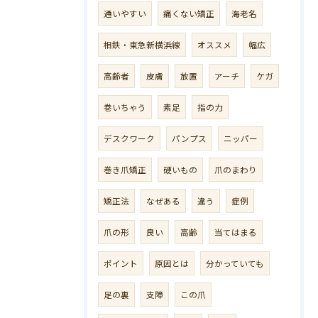
通いやすい
痛くない矯正
海老名
相鉄・東急新横浜線
オススメ
幅広
高齢者
皮膚
放置
アーチ
ケガ
巻いちゃう
素足
指の力
デスクワーク
パンプス
ニッパー
巻き爪矯正
硬いもの
爪のまわり
矯正法
なぜある
違う
症例
爪の形
良い
高齢
当てはまる
ポイント
原因とは
分かっていても
足の裏
支障
この爪