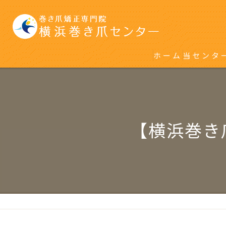
ホーム
当センタ
初めて巻
再発をく
【横浜巻き