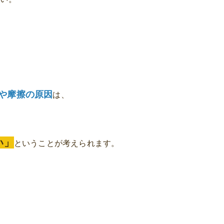
や摩擦の原因
は、
い」
ということが考えられます。