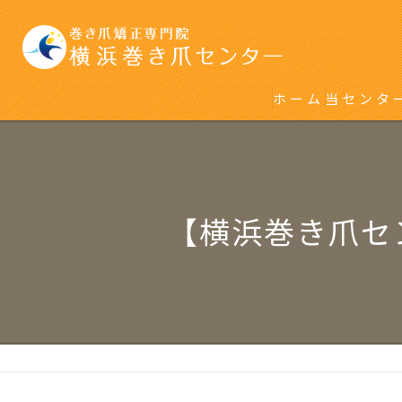
ホーム
当センタ
初めて巻
再発をく
【横浜巻き爪セ