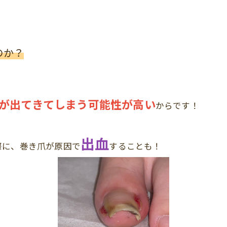
のか？
が出てきてしまう可能性が高い
からです！
出血
際に、巻き爪が原因で
することも！