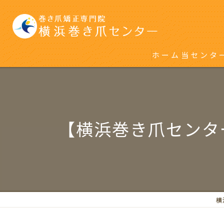
ホーム
当センタ
初めて巻
再発をく
【横浜巻き爪センタ
横