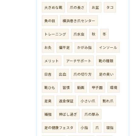
大きめな靴
爪の長さ
お盆
タコ
魚の目
横浜巻き爪センター
トレーニング
爪水虫
秋
冬
お灸
偏平足
かがみ指
インソール
メリット
アーチサポート
靴の種類
日吉
出血
爪の切り方
足の臭い
靴ひも
習慣
動画
甲子園
環境
足臭
返金保証
小さい爪
割れ爪
補強
伸ばし過ぎ
爪の厚み
足の健康フェスタ
小指
爪
寝指