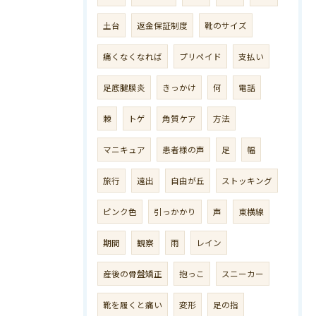
土台
返金保証制度
靴のサイズ
痛くなくなれば
プリペイド
支払い
足底腱膜炎
きっかけ
何
電話
棘
トゲ
角質ケア
方法
マニキュア
患者様の声
足
幅
旅行
遠出
自由が丘
ストッキング
ピンク色
引っかかり
声
東横線
期間
観察
雨
レイン
産後の骨盤矯正
抱っこ
スニーカー
靴を履くと痛い
変形
足の指