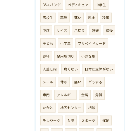
BSスパンゲ
ペディキュア
中学生
高校生
再発
薄い
料金
程度
中度
サイズ
爪切り
妊娠
産後
子ども
小学生
プリペイドカード
お得
足用爪切り
小さな爪
人差し指
痛くない
日常に支障がない
メール
休診
痛い
どうする
専門
アレルギー
金属
角質
かかと
地区センター
相談
テレワーク
入院
スポーツ
運動