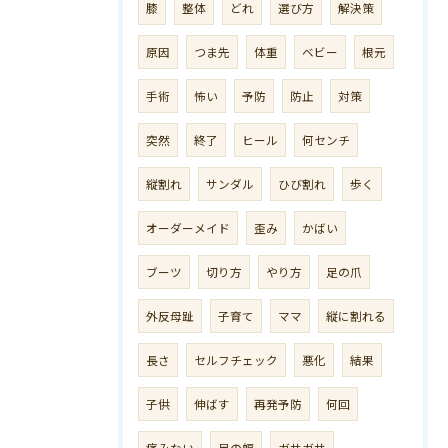
膝
整体
どれ
選び方
解決策
原因
つま先
体重
ベビー
根元
手術
怖い
予防
防止
対策
突然
終了
ヒール
何センチ
縦割れ
サンダル
ひび割れ
歩く
オーダーメイド
歪み
かばい
ブーツ
切り方
やり方
足の爪
外反母趾
子育て
ママ
縦に割れる
長さ
セルフチェック
悪化
結果
子供
伸ばす
再発予防
何回
痛みない
足の幅
ガサガサ