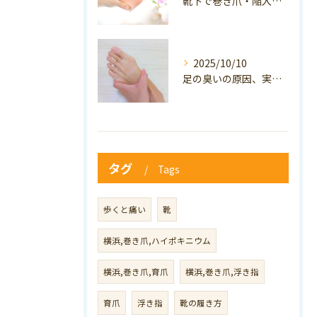
靴下で巻き爪・陥入爪の予防はできる？おすすめの靴下を紹介！
2025/10/10
足の臭いの原因、実は巻き爪かも？ニオイ対策と予防のポイントも解説！
タグ
Tags
歩くと痛い
靴
横浜,巻き爪,ハイポキニウム
横浜,巻き爪,育爪
横浜,巻き爪,浮き指
育爪
浮き指
靴の履き方