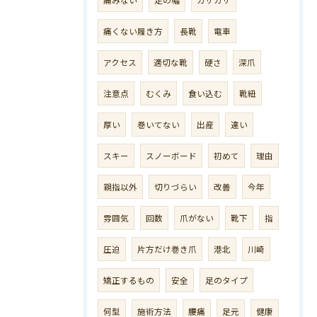
痛くない履き方
長靴
電車
アクセス
適切な靴
硬さ
深爪
注意点
むくみ
食い込む
靴紐
厚い
巻いてない
出産
違い
スキー
スノーボード
初めて
理由
親指以外
切りづらい
改善
今年
雰囲気
回数
爪がない
靴下
指
圧迫
片方だけ巻き爪
港北
川崎
矯正するもの
安全
足のタイプ
何型
施術方法
腰痛
足元
健康