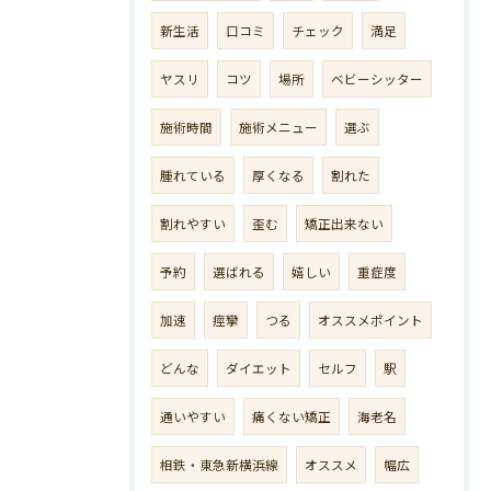
新生活
口コミ
チェック
満足
ヤスリ
コツ
場所
ベビーシッター
施術時間
施術メニュー
選ぶ
腫れている
厚くなる
割れた
割れやすい
歪む
矯正出来ない
予約
選ばれる
嬉しい
重症度
加速
痙攣
つる
オススメポイント
どんな
ダイエット
セルフ
駅
通いやすい
痛くない矯正
海老名
相鉄・東急新横浜線
オススメ
幅広