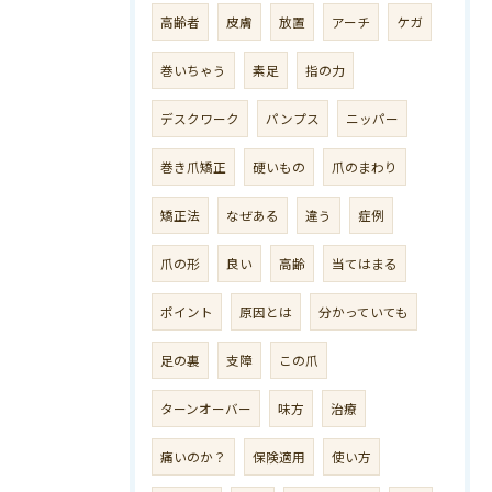
高齢者
皮膚
放置
アーチ
ケガ
巻いちゃう
素足
指の力
デスクワーク
パンプス
ニッパー
巻き爪矯正
硬いもの
爪のまわり
矯正法
なぜある
違う
症例
爪の形
良い
高齢
当てはまる
ポイント
原因とは
分かっていても
足の裏
支障
この爪
ターンオーバー
味方
治療
痛いのか？
保険適用
使い方