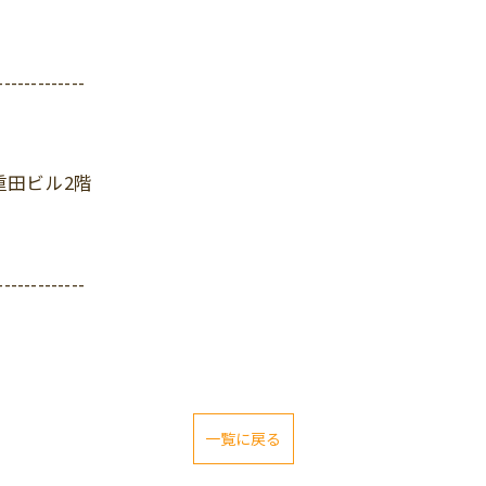
-------------
重田ビル2階
-------------
一覧に戻る