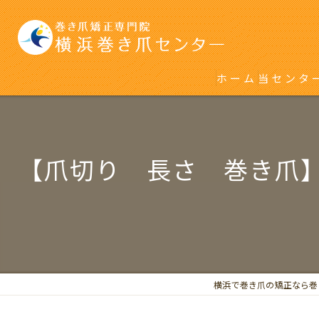
ホーム
当センタ
初めて巻
再発をく
【爪切り 長さ 巻き爪
横浜で巻き爪の矯正なら巻