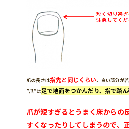
指先と同じ
くらい
爪の長さは
、白い部分が若
足で地面をつかんだり、指で踏ん
”爪”
は
爪が短すぎるとうまく床からの
すくなったりしてしまうので、