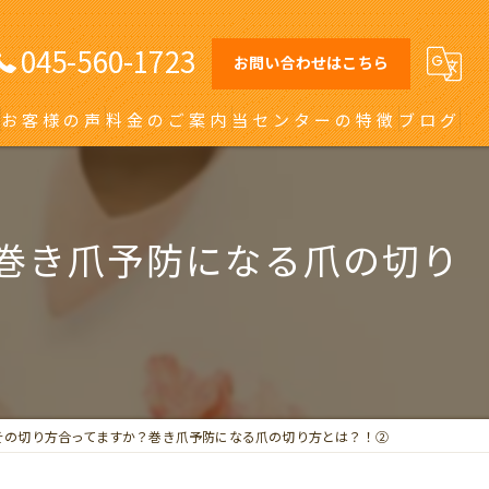
045-560-1723
お問い合わせはこちら
お客様の声
料金のご案内
当センターの特徴
ブログ
オーダーメイドインソール
日吉の巻き爪
巻き爪予防になる爪の切り
川崎の巻き爪
自由が丘の巻き爪
大田区の巻き爪
その切り方合ってますか？巻き爪予防になる爪の切り方とは？！②