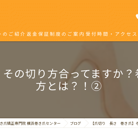
ーのご紹介
返金保証制度のご案内
受付時間・アクセス
き爪矯正を受ける方へ
り返している方へ
】その切り方合ってますか？
方とは？！②
き爪矯正専門院 横浜巻き爪センター
ブログ
【爪切り 長さ 巻き爪】