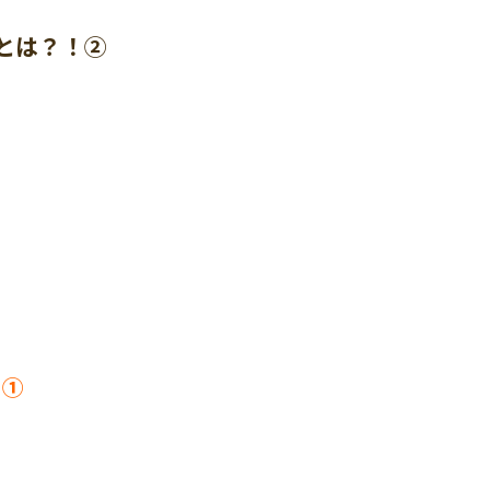
とは？！②
！①