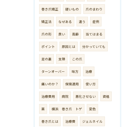
巻き爪矯正
硬いもの
爪のまわり
矯正法
なぜある
違う
症例
爪の形
良い
高齢
当てはまる
ポイント
原因とは
分かっていても
足の裏
支障
この爪
ターンオーバー
味方
治療
痛いのか？
保険適用
使い方
治療費用
病院
悪化させない
資格
薬
横浜 巻き爪 トゲ
変色
巻き爪とは
治療費
ジェルネイル