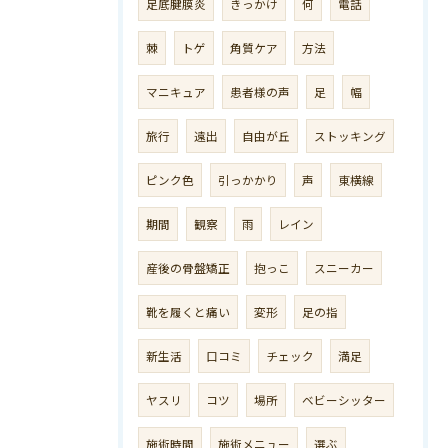
足底腱膜炎
きっかけ
何
電話
棘
トゲ
角質ケア
方法
マニキュア
患者様の声
足
幅
旅行
遠出
自由が丘
ストッキング
ピンク色
引っかかり
声
東横線
期間
観察
雨
レイン
産後の骨盤矯正
抱っこ
スニーカー
靴を履くと痛い
変形
足の指
新生活
口コミ
チェック
満足
ヤスリ
コツ
場所
ベビーシッター
施術時間
施術メニュー
選ぶ