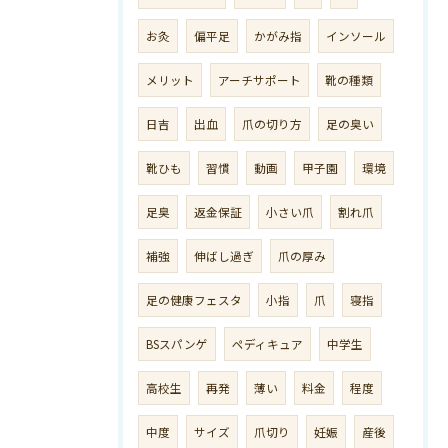
お灸
偏平足
かがみ指
インソール
メリット
アーチサポート
靴の種類
日吉
出血
爪の切り方
足の臭い
靴ひも
習慣
動画
甲子園
環境
足臭
返金保証
小さい爪
割れ爪
補強
伸ばし過ぎ
爪の厚み
足の健康フェスタ
小指
爪
寝指
BSスパンゲ
ペディキュア
中学生
高校生
再発
薄い
料金
程度
中度
サイズ
爪切り
妊娠
産後