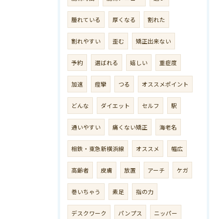
腫れている
厚くなる
割れた
割れやすい
歪む
矯正出来ない
予約
選ばれる
嬉しい
重症度
加速
痙攣
つる
オススメポイント
どんな
ダイエット
セルフ
駅
通いやすい
痛くない矯正
海老名
相鉄・東急新横浜線
オススメ
幅広
高齢者
皮膚
放置
アーチ
ケガ
巻いちゃう
素足
指の力
デスクワーク
パンプス
ニッパー