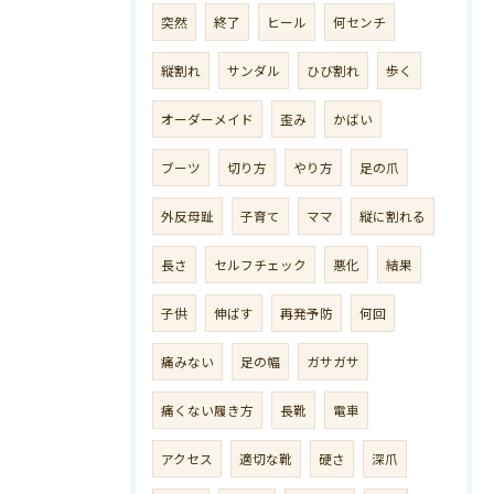
突然
終了
ヒール
何センチ
縦割れ
サンダル
ひび割れ
歩く
オーダーメイド
歪み
かばい
ブーツ
切り方
やり方
足の爪
外反母趾
子育て
ママ
縦に割れる
長さ
セルフチェック
悪化
結果
子供
伸ばす
再発予防
何回
痛みない
足の幅
ガサガサ
痛くない履き方
長靴
電車
アクセス
適切な靴
硬さ
深爪