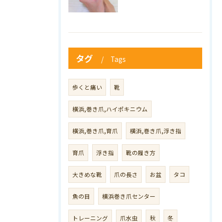
タグ
Tags
歩くと痛い
靴
横浜,巻き爪,ハイポキニウム
横浜,巻き爪,育爪
横浜,巻き爪,浮き指
育爪
浮き指
靴の履き方
大きめな靴
爪の長さ
お盆
タコ
魚の目
横浜巻き爪センター
トレーニング
爪水虫
秋
冬