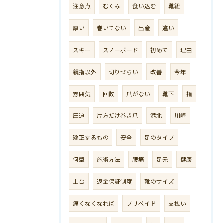
注意点
むくみ
食い込む
靴紐
厚い
巻いてない
出産
違い
スキー
スノーボード
初めて
理由
親指以外
切りづらい
改善
今年
雰囲気
回数
爪がない
靴下
指
圧迫
片方だけ巻き爪
港北
川崎
矯正するもの
安全
足のタイプ
何型
施術方法
腰痛
足元
健康
土台
返金保証制度
靴のサイズ
痛くなくなれば
プリペイド
支払い