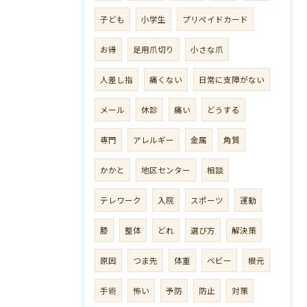
子ども
小学生
プリペイドカード
お得
足用爪切り
小さな爪
人差し指
痛くない
日常に支障がない
メール
休診
痛い
どうする
専門
アレルギー
金属
角質
かかと
地区センター
相談
テレワーク
入院
スポーツ
運動
膝
整体
どれ
選び方
解決策
原因
つま先
体重
ベビー
根元
手術
怖い
予防
防止
対策