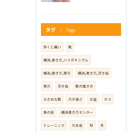
タグ
Tags
歩くと痛い
靴
横浜,巻き爪,ハイポキニウム
横浜,巻き爪,育爪
横浜,巻き爪,浮き指
育爪
浮き指
靴の履き方
大きめな靴
爪の長さ
お盆
タコ
魚の目
横浜巻き爪センター
トレーニング
爪水虫
秋
冬