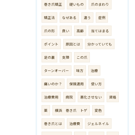
巻き爪矯正
硬いもの
爪のまわり
矯正法
なぜある
違う
症例
爪の形
良い
高齢
当てはまる
ポイント
原因とは
分かっていても
足の裏
支障
この爪
ターンオーバー
味方
治療
痛いのか？
保険適用
使い方
治療費用
病院
悪化させない
資格
薬
横浜 巻き爪 トゲ
変色
巻き爪とは
治療費
ジェルネイル