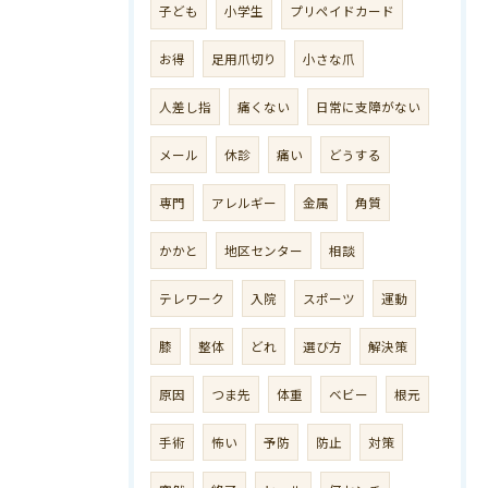
子ども
小学生
プリペイドカード
お得
足用爪切り
小さな爪
人差し指
痛くない
日常に支障がない
メール
休診
痛い
どうする
専門
アレルギー
金属
角質
かかと
地区センター
相談
テレワーク
入院
スポーツ
運動
膝
整体
どれ
選び方
解決策
原因
つま先
体重
ベビー
根元
手術
怖い
予防
防止
対策