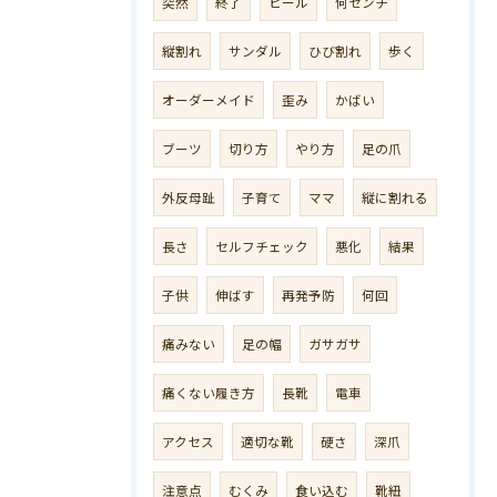
突然
終了
ヒール
何センチ
縦割れ
サンダル
ひび割れ
歩く
オーダーメイド
歪み
かばい
ブーツ
切り方
やり方
足の爪
外反母趾
子育て
ママ
縦に割れる
長さ
セルフチェック
悪化
結果
子供
伸ばす
再発予防
何回
痛みない
足の幅
ガサガサ
痛くない履き方
長靴
電車
アクセス
適切な靴
硬さ
深爪
注意点
むくみ
食い込む
靴紐