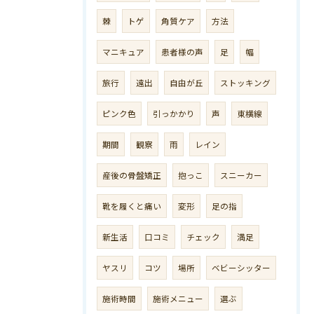
棘
トゲ
角質ケア
方法
マニキュア
患者様の声
足
幅
旅行
遠出
自由が丘
ストッキング
ピンク色
引っかかり
声
東横線
期間
観察
雨
レイン
産後の骨盤矯正
抱っこ
スニーカー
靴を履くと痛い
変形
足の指
新生活
口コミ
チェック
満足
ヤスリ
コツ
場所
ベビーシッター
施術時間
施術メニュー
選ぶ