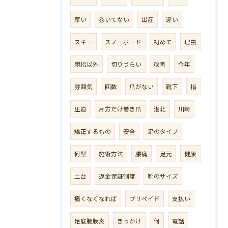
厚い
巻いてない
出産
違い
スキー
スノーボード
初めて
理由
親指以外
切りづらい
改善
今年
雰囲気
回数
爪がない
靴下
指
圧迫
片方だけ巻き爪
港北
川崎
矯正するもの
安全
足のタイプ
何型
施術方法
腰痛
足元
健康
土台
返金保証制度
靴のサイズ
痛くなくなれば
プリペイド
支払い
足底腱膜炎
きっかけ
何
電話