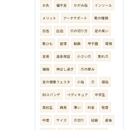
お灸
偏平足
かがみ指
インソール
メリット
アーチサポート
靴の種類
日吉
出血
爪の切り方
足の臭い
靴ひも
習慣
動画
甲子園
環境
足臭
返金保証
小さい爪
割れ爪
補強
伸ばし過ぎ
爪の厚み
足の健康フェスタ
小指
爪
寝指
BSスパンゲ
ペディキュア
中学生
高校生
再発
薄い
料金
程度
中度
サイズ
爪切り
妊娠
産後