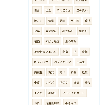
日吉
出血
爪の切り方
足の臭い
靴ひも
習慣
動画
甲子園
環境
足臭
返金保証
小さい爪
割れ爪
補強
伸ばし過ぎ
爪の厚み
足の健康フェスタ
小指
爪
寝指
BSスパンゲ
ペディキュア
中学生
高校生
再発
薄い
料金
程度
中度
サイズ
爪切り
妊娠
産後
子ども
小学生
プリペイドカード
お得
足用爪切り
小さな爪