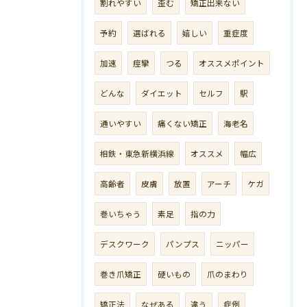
割れやすい
歪む
矯正出来ない
予約
選ばれる
嬉しい
重症度
加速
痙攣
つる
オススメポイント
どんな
ダイエット
セルフ
駅
通いやすい
痛くない矯正
海老名
相鉄・東急新横浜線
オススメ
幅広
高齢者
皮膚
放置
アーチ
ケガ
巻いちゃう
素足
指の力
デスクワーク
パンプス
ニッパー
巻き爪矯正
硬いもの
爪のまわり
矯正法
なぜある
違う
症例