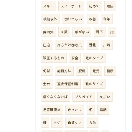
スキー
スノーボード
初めて
理由
親指以外
切りづらい
改善
今年
雰囲気
回数
爪がない
靴下
指
圧迫
片方だけ巻き爪
港北
川崎
矯正するもの
安全
足のタイプ
何型
施術方法
腰痛
足元
健康
土台
返金保証制度
靴のサイズ
痛くなくなれば
プリペイド
支払い
足底腱膜炎
きっかけ
何
電話
棘
トゲ
角質ケア
方法