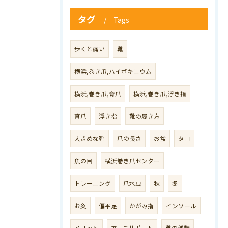
タグ
Tags
歩くと痛い
靴
横浜,巻き爪,ハイポキニウム
横浜,巻き爪,育爪
横浜,巻き爪,浮き指
育爪
浮き指
靴の履き方
大きめな靴
爪の長さ
お盆
タコ
魚の目
横浜巻き爪センター
トレーニング
爪水虫
秋
冬
お灸
偏平足
かがみ指
インソール
メリット
アーチサポート
靴の種類