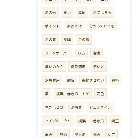
爪の形
良い
高齢
当てはまる
ポイント
原因とは
分かっていても
足の裏
支障
この爪
ターンオーバー
味方
治療
痛いのか？
保険適用
使い方
治療費用
病院
悪化させない
資格
薬
横浜 巻き爪 トゲ
変色
巻き爪とは
治療費
ジェルネイル
ハイポキニウム
横浜
巻き爪
矯正
痛み
施術
陥入爪
悩み
ケア