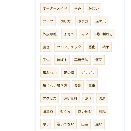
オーダーメイド
歪み
かばい
ブーツ
切り方
やり方
足の爪
外反母趾
子育て
ママ
縦に割れる
長さ
セルフチェック
悪化
結果
子供
伸ばす
再発予防
何回
痛みない
足の幅
ガサガサ
痛くない履き方
長靴
電車
アクセス
適切な靴
硬さ
深爪
注意点
むくみ
食い込む
靴紐
厚い
巻いてない
出産
違い