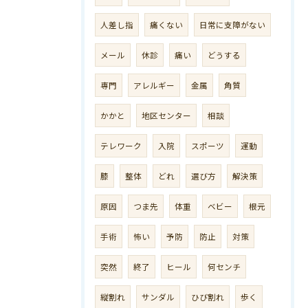
人差し指
痛くない
日常に支障がない
メール
休診
痛い
どうする
専門
アレルギー
金属
角質
かかと
地区センター
相談
テレワーク
入院
スポーツ
運動
膝
整体
どれ
選び方
解決策
原因
つま先
体重
ベビー
根元
手術
怖い
予防
防止
対策
突然
終了
ヒール
何センチ
縦割れ
サンダル
ひび割れ
歩く