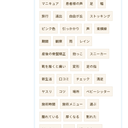
マニキュア
患者様の声
足
幅
旅行
遠出
自由が丘
ストッキング
ピンク色
引っかかり
声
東横線
期間
観察
雨
レイン
産後の骨盤矯正
抱っこ
スニーカー
靴を履くと痛い
変形
足の指
新生活
口コミ
チェック
満足
ヤスリ
コツ
場所
ベビーシッター
施術時間
施術メニュー
選ぶ
腫れている
厚くなる
割れた