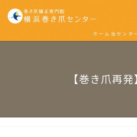
ホーム
当センタ
初めて巻
再発をく
【巻き爪再発