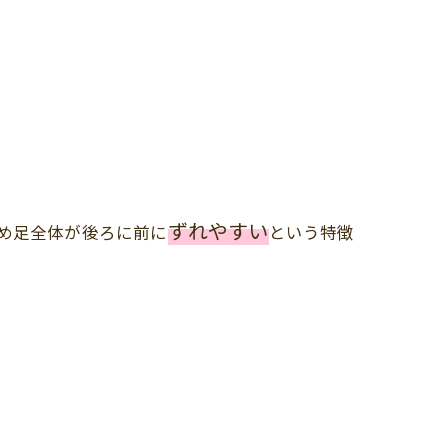
。
ずれやすい
め足全体が後ろに前に
という特徴