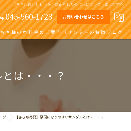
【巻き爪再発】せっかく矯正をしたのに元に戻ってしまった方へ
045-560-1723
お問い合わせはこちら
お客様の声
料金のご案内
当センターの特徴
ブログ
オーダーメイドインソール
日吉の巻き爪
ルとは・・・？
川崎の巻き爪
自由が丘の巻き爪
大田区の巻き爪
ログ
【巻き爪再発】原因になりやすいサンダルとは・・・？