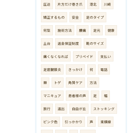
圧迫
片方だけ巻き爪
港北
川崎
矯正するもの
安全
足のタイプ
何型
施術方法
腰痛
足元
健康
土台
返金保証制度
靴のサイズ
痛くなくなれば
プリペイド
支払い
足底腱膜炎
きっかけ
何
電話
棘
トゲ
角質ケア
方法
マニキュア
患者様の声
足
幅
旅行
遠出
自由が丘
ストッキング
ピンク色
引っかかり
声
東横線