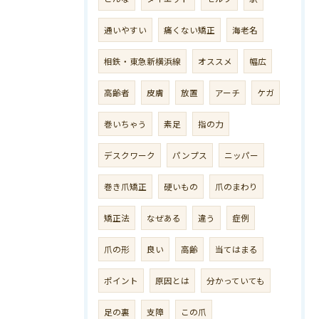
通いやすい
痛くない矯正
海老名
相鉄・東急新横浜線
オススメ
幅広
高齢者
皮膚
放置
アーチ
ケガ
巻いちゃう
素足
指の力
デスクワーク
パンプス
ニッパー
巻き爪矯正
硬いもの
爪のまわり
矯正法
なぜある
違う
症例
爪の形
良い
高齢
当てはまる
ポイント
原因とは
分かっていても
足の裏
支障
この爪