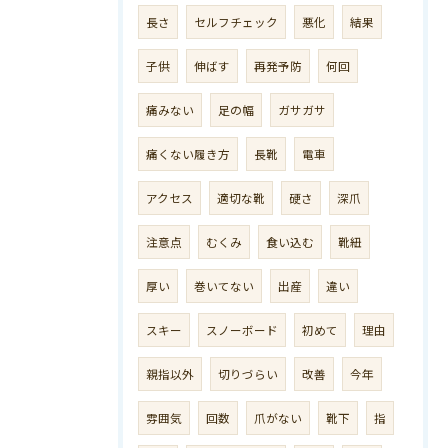
長さ
セルフチェック
悪化
結果
子供
伸ばす
再発予防
何回
痛みない
足の幅
ガサガサ
痛くない履き方
長靴
電車
アクセス
適切な靴
硬さ
深爪
注意点
むくみ
食い込む
靴紐
厚い
巻いてない
出産
違い
スキー
スノーボード
初めて
理由
親指以外
切りづらい
改善
今年
雰囲気
回数
爪がない
靴下
指