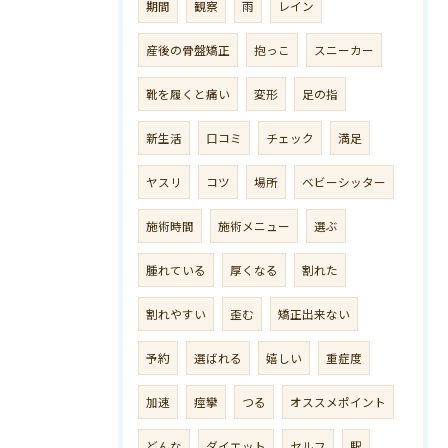
期間
観察
雨
レイン
産後の骨盤矯正
抱っこ
スニーカー
靴を履くと痛い
変形
足の指
新生活
口コミ
チェック
満足
ヤスリ
コツ
場所
ベビーシッター
施術時間
施術メニュー
選ぶ
腫れている
厚くなる
割れた
割れやすい
歪む
矯正出来ない
予約
選ばれる
嬉しい
重症度
加速
痙攣
つる
オススメポイント
どんな
ダイエット
セルフ
駅