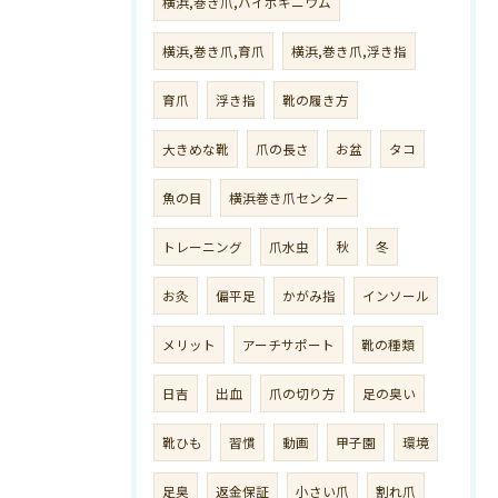
横浜,巻き爪,ハイポキニウム
横浜,巻き爪,育爪
横浜,巻き爪,浮き指
育爪
浮き指
靴の履き方
大きめな靴
爪の長さ
お盆
タコ
魚の目
横浜巻き爪センター
トレーニング
爪水虫
秋
冬
お灸
偏平足
かがみ指
インソール
メリット
アーチサポート
靴の種類
日吉
出血
爪の切り方
足の臭い
靴ひも
習慣
動画
甲子園
環境
足臭
返金保証
小さい爪
割れ爪