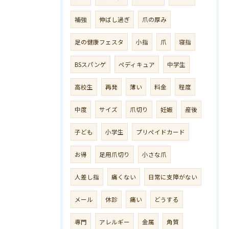
補強
伸ばし過ぎ
爪の厚み
足の健康フェスタ
小指
爪
寝指
BSスパンゲ
ペディキュア
中学生
高校生
再発
薄い
料金
程度
中度
サイズ
爪切り
妊娠
産後
子ども
小学生
プリペイドカード
お得
足用爪切り
小さな爪
人差し指
痛くない
日常に支障がない
メール
休診
痛い
どうする
専門
アレルギー
金属
角質