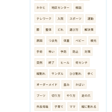
かかと
地区センター
相談
テレワーク
入院
スポーツ
運動
膝
整体
どれ
選び方
解決策
原因
つま先
体重
ベビー
根元
手術
怖い
予防
防止
対策
突然
終了
ヒール
何センチ
縦割れ
サンダル
ひび割れ
歩く
オーダーメイド
歪み
かばい
ブーツ
切り方
やり方
足の爪
外反母趾
子育て
ママ
縦に割れる