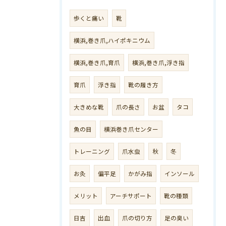
歩くと痛い
靴
横浜,巻き爪,ハイポキニウム
横浜,巻き爪,育爪
横浜,巻き爪,浮き指
育爪
浮き指
靴の履き方
大きめな靴
爪の長さ
お盆
タコ
魚の目
横浜巻き爪センター
トレーニング
爪水虫
秋
冬
お灸
偏平足
かがみ指
インソール
メリット
アーチサポート
靴の種類
日吉
出血
爪の切り方
足の臭い