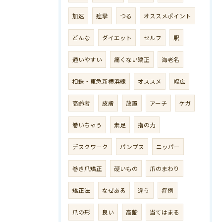
加速
痙攣
つる
オススメポイント
どんな
ダイエット
セルフ
駅
通いやすい
痛くない矯正
海老名
相鉄・東急新横浜線
オススメ
幅広
高齢者
皮膚
放置
アーチ
ケガ
巻いちゃう
素足
指の力
デスクワーク
パンプス
ニッパー
巻き爪矯正
硬いもの
爪のまわり
矯正法
なぜある
違う
症例
爪の形
良い
高齢
当てはまる