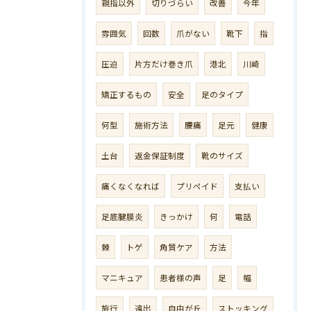
親指以外
切りづらい
改善
今年
雰囲気
回数
爪がない
靴下
指
圧迫
片方だけ巻き爪
港北
川崎
矯正するもの
安全
足のタイプ
何型
施術方法
腰痛
足元
健康
土台
返金保証制度
靴のサイズ
痛くなくなれば
プリペイド
支払い
足底腱膜炎
きっかけ
何
電話
棘
トゲ
角質ケア
方法
マニキュア
患者様の声
足
幅
旅行
遠出
自由が丘
ストッキング