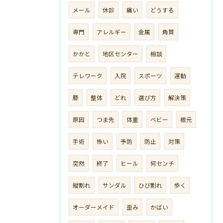
メール
休診
痛い
どうする
専門
アレルギー
金属
角質
かかと
地区センター
相談
テレワーク
入院
スポーツ
運動
膝
整体
どれ
選び方
解決策
原因
つま先
体重
ベビー
根元
手術
怖い
予防
防止
対策
突然
終了
ヒール
何センチ
縦割れ
サンダル
ひび割れ
歩く
オーダーメイド
歪み
かばい