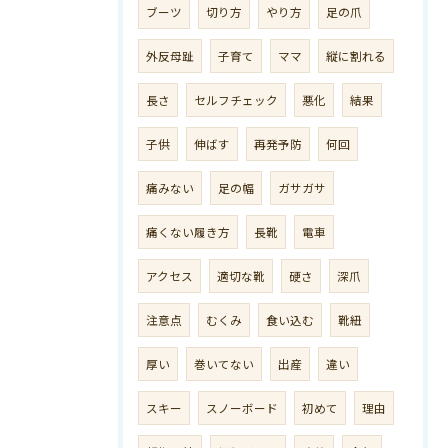
ブーツ
切り方
やり方
足の爪
外反母趾
子育て
ママ
縦に割れる
長さ
セルフチェック
悪化
結果
子供
伸ばす
再発予防
何回
痛みない
足の幅
ガサガサ
痛くない履き方
長靴
電車
アクセス
適切な靴
硬さ
深爪
注意点
むくみ
食い込む
靴紐
厚い
巻いてない
出産
違い
スキー
スノーボード
初めて
理由