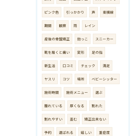
ピンク色
引っかかり
声
東横線
期間
観察
雨
レイン
産後の骨盤矯正
抱っこ
スニーカー
靴を履くと痛い
変形
足の指
新生活
口コミ
チェック
満足
ヤスリ
コツ
場所
ベビーシッター
施術時間
施術メニュー
選ぶ
腫れている
厚くなる
割れた
割れやすい
歪む
矯正出来ない
予約
選ばれる
嬉しい
重症度