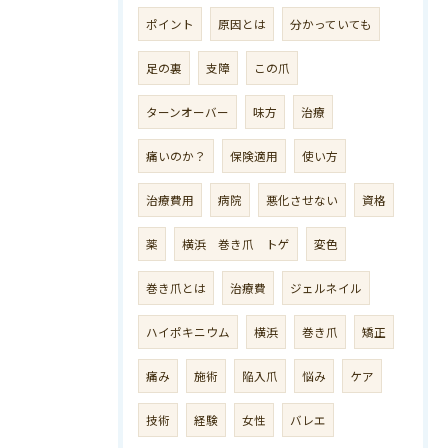
ポイント
原因とは
分かっていても
足の裏
支障
この爪
ターンオーバー
味方
治療
痛いのか？
保険適用
使い方
治療費用
病院
悪化させない
資格
薬
横浜 巻き爪 トゲ
変色
巻き爪とは
治療費
ジェルネイル
ハイポキニウム
横浜
巻き爪
矯正
痛み
施術
陥入爪
悩み
ケア
技術
経験
女性
バレエ