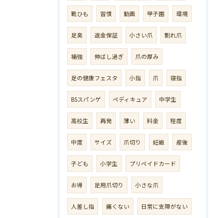
靴ひも
習慣
動画
甲子園
環境
足臭
返金保証
小さい爪
割れ爪
補強
伸ばし過ぎ
爪の厚み
足の健康フェスタ
小指
爪
寝指
BSスパンゲ
ペディキュア
中学生
高校生
再発
薄い
料金
程度
中度
サイズ
爪切り
妊娠
産後
子ども
小学生
プリペイドカード
お得
足用爪切り
小さな爪
人差し指
痛くない
日常に支障がない