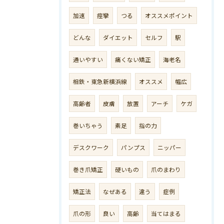
加速
痙攣
つる
オススメポイント
どんな
ダイエット
セルフ
駅
通いやすい
痛くない矯正
海老名
相鉄・東急新横浜線
オススメ
幅広
高齢者
皮膚
放置
アーチ
ケガ
巻いちゃう
素足
指の力
デスクワーク
パンプス
ニッパー
巻き爪矯正
硬いもの
爪のまわり
矯正法
なぜある
違う
症例
爪の形
良い
高齢
当てはまる