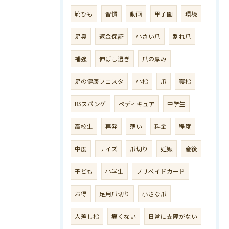
靴ひも
習慣
動画
甲子園
環境
足臭
返金保証
小さい爪
割れ爪
補強
伸ばし過ぎ
爪の厚み
足の健康フェスタ
小指
爪
寝指
BSスパンゲ
ペディキュア
中学生
高校生
再発
薄い
料金
程度
中度
サイズ
爪切り
妊娠
産後
子ども
小学生
プリペイドカード
お得
足用爪切り
小さな爪
人差し指
痛くない
日常に支障がない