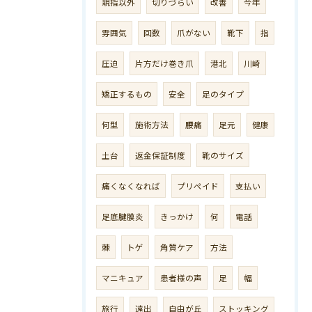
親指以外
切りづらい
改善
今年
雰囲気
回数
爪がない
靴下
指
圧迫
片方だけ巻き爪
港北
川崎
矯正するもの
安全
足のタイプ
何型
施術方法
腰痛
足元
健康
土台
返金保証制度
靴のサイズ
痛くなくなれば
プリペイド
支払い
足底腱膜炎
きっかけ
何
電話
棘
トゲ
角質ケア
方法
マニキュア
患者様の声
足
幅
旅行
遠出
自由が丘
ストッキング