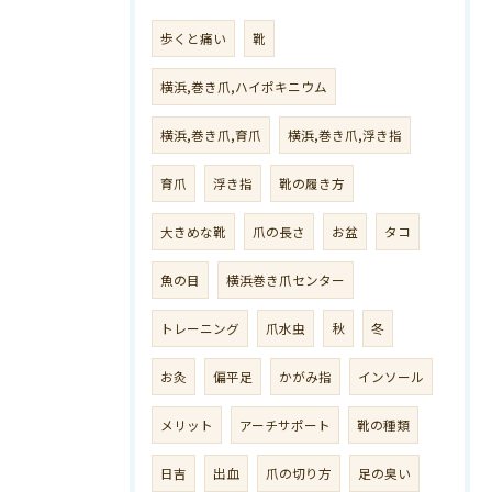
歩くと痛い
靴
横浜,巻き爪,ハイポキニウム
横浜,巻き爪,育爪
横浜,巻き爪,浮き指
育爪
浮き指
靴の履き方
大きめな靴
爪の長さ
お盆
タコ
魚の目
横浜巻き爪センター
トレーニング
爪水虫
秋
冬
お灸
偏平足
かがみ指
インソール
メリット
アーチサポート
靴の種類
日吉
出血
爪の切り方
足の臭い