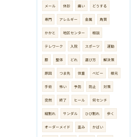
メール
休診
痛い
どうする
専門
アレルギー
金属
角質
かかと
地区センター
相談
テレワーク
入院
スポーツ
運動
膝
整体
どれ
選び方
解決策
原因
つま先
体重
ベビー
根元
手術
怖い
予防
防止
対策
突然
終了
ヒール
何センチ
縦割れ
サンダル
ひび割れ
歩く
オーダーメイド
歪み
かばい