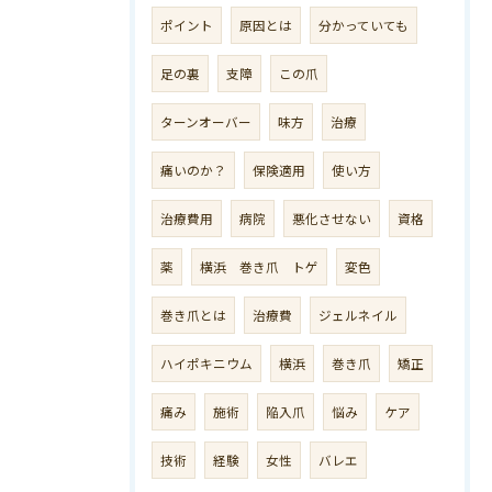
ポイント
原因とは
分かっていても
足の裏
支障
この爪
ターンオーバー
味方
治療
痛いのか？
保険適用
使い方
治療費用
病院
悪化させない
資格
薬
横浜 巻き爪 トゲ
変色
巻き爪とは
治療費
ジェルネイル
ハイポキニウム
横浜
巻き爪
矯正
痛み
施術
陥入爪
悩み
ケア
技術
経験
女性
バレエ