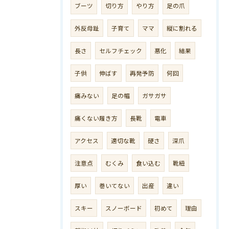
ブーツ
切り方
やり方
足の爪
外反母趾
子育て
ママ
縦に割れる
長さ
セルフチェック
悪化
結果
子供
伸ばす
再発予防
何回
痛みない
足の幅
ガサガサ
痛くない履き方
長靴
電車
アクセス
適切な靴
硬さ
深爪
注意点
むくみ
食い込む
靴紐
厚い
巻いてない
出産
違い
スキー
スノーボード
初めて
理由