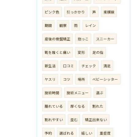
ピンク色
引っかかり
声
東横線
期間
観察
雨
レイン
産後の骨盤矯正
抱っこ
スニーカー
靴を履くと痛い
変形
足の指
新生活
口コミ
チェック
満足
ヤスリ
コツ
場所
ベビーシッター
施術時間
施術メニュー
選ぶ
腫れている
厚くなる
割れた
割れやすい
歪む
矯正出来ない
予約
選ばれる
嬉しい
重症度