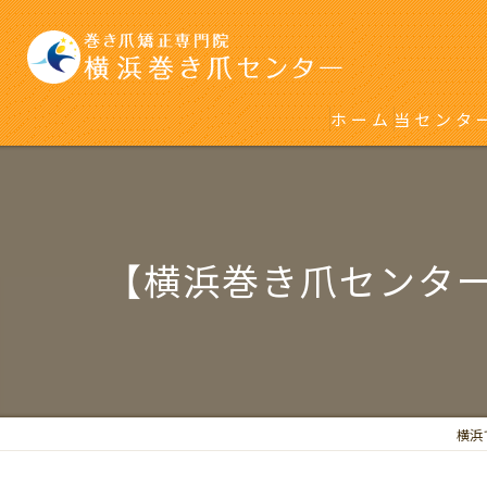
ホーム
当センタ
初めて巻
再発をく
【横浜巻き爪センタ
横浜