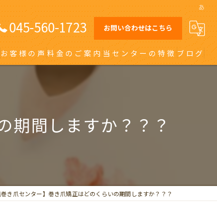
あ
045-560-1723
お問い合わせはこちら
お客様の声
料金のご案内
当センターの特徴
ブログ
オーダーメイドインソール
日吉の巻き爪
の期間しますか？？？
川崎の巻き爪
自由が丘の巻き爪
大田区の巻き爪
浜巻き爪センター】巻き爪矯正はどのくらいの期間しますか？？？