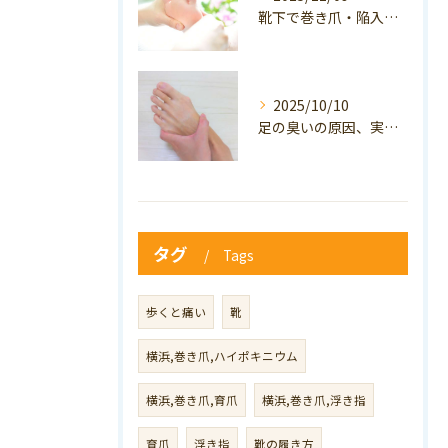
靴下で巻き爪・陥入爪の予防はできる？おすすめの靴下を紹介！
2025/10/10
足の臭いの原因、実は巻き爪かも？ニオイ対策と予防のポイントも解説！
タグ
Tags
歩くと痛い
靴
横浜,巻き爪,ハイポキニウム
横浜,巻き爪,育爪
横浜,巻き爪,浮き指
育爪
浮き指
靴の履き方