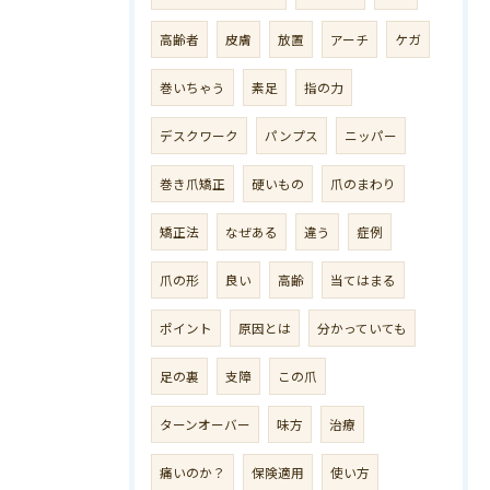
高齢者
皮膚
放置
アーチ
ケガ
巻いちゃう
素足
指の力
デスクワーク
パンプス
ニッパー
巻き爪矯正
硬いもの
爪のまわり
矯正法
なぜある
違う
症例
爪の形
良い
高齢
当てはまる
ポイント
原因とは
分かっていても
足の裏
支障
この爪
ターンオーバー
味方
治療
痛いのか？
保険適用
使い方