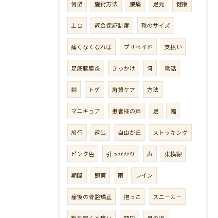
何型
施術方法
腰痛
足元
健康
土台
返金保証制度
靴のサイズ
痛くなくなれば
プリペイド
支払い
足底腱膜炎
きっかけ
何
電話
棘
トゲ
角質ケア
方法
マニキュア
患者様の声
足
幅
旅行
遠出
自由が丘
ストッキング
ピンク色
引っかかり
声
東横線
期間
観察
雨
レイン
産後の骨盤矯正
抱っこ
スニーカー
靴を履くと痛い
変形
足の指