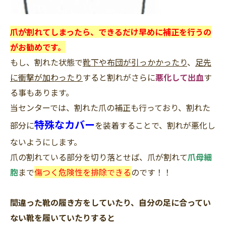
爪が割れてしまったら、できるだけ早めに補正を行うの
がお勧めです。
もし、割れた状態で
靴下や布団が引っかかったり
、
足先
に衝撃が加わったり
すると割れがさらに
悪化して出血
す
る事もあります。
当センターでは、
割れた爪の補正も行っており、
割れた
特殊なカバー
部分に
を装着することで、割れが悪化し
ないようにします。
爪の割れている部分を切り落とせば、爪が割れて
爪母細
胞
まで
傷つく危険性を排除できる
のです！！
間違った靴の履き方をしていたり、自分の足に合ってい
ない靴を履いていたりすると