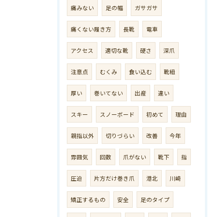
痛みない
足の幅
ガサガサ
痛くない履き方
長靴
電車
アクセス
適切な靴
硬さ
深爪
注意点
むくみ
食い込む
靴紐
厚い
巻いてない
出産
違い
スキー
スノーボード
初めて
理由
親指以外
切りづらい
改善
今年
雰囲気
回数
爪がない
靴下
指
圧迫
片方だけ巻き爪
港北
川崎
矯正するもの
安全
足のタイプ