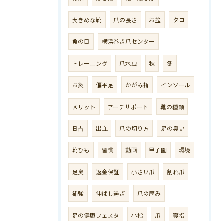
大きめな靴
爪の長さ
お盆
タコ
魚の目
横浜巻き爪センター
トレーニング
爪水虫
秋
冬
お灸
偏平足
かがみ指
インソール
メリット
アーチサポート
靴の種類
日吉
出血
爪の切り方
足の臭い
靴ひも
習慣
動画
甲子園
環境
足臭
返金保証
小さい爪
割れ爪
補強
伸ばし過ぎ
爪の厚み
足の健康フェスタ
小指
爪
寝指