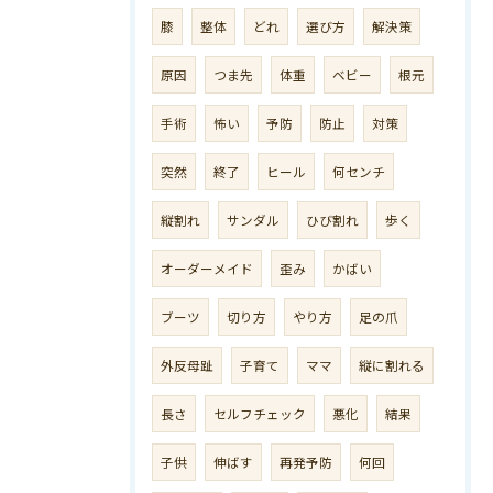
膝
整体
どれ
選び方
解決策
原因
つま先
体重
ベビー
根元
手術
怖い
予防
防止
対策
突然
終了
ヒール
何センチ
縦割れ
サンダル
ひび割れ
歩く
オーダーメイド
歪み
かばい
ブーツ
切り方
やり方
足の爪
外反母趾
子育て
ママ
縦に割れる
長さ
セルフチェック
悪化
結果
子供
伸ばす
再発予防
何回