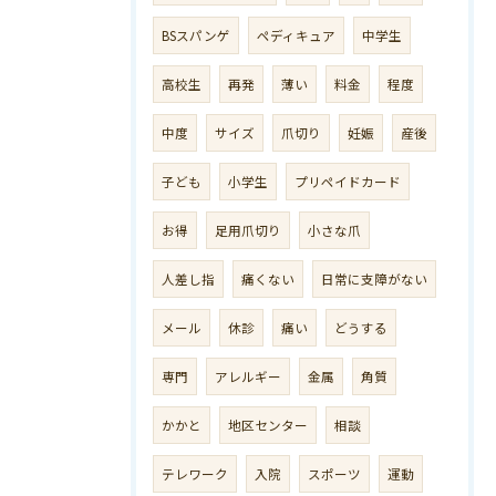
BSスパンゲ
ペディキュア
中学生
高校生
再発
薄い
料金
程度
中度
サイズ
爪切り
妊娠
産後
子ども
小学生
プリペイドカード
お得
足用爪切り
小さな爪
人差し指
痛くない
日常に支障がない
メール
休診
痛い
どうする
専門
アレルギー
金属
角質
かかと
地区センター
相談
テレワーク
入院
スポーツ
運動