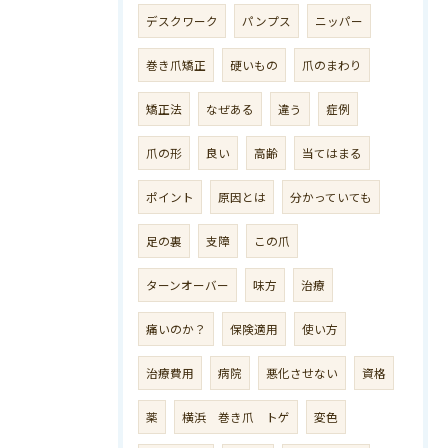
デスクワーク
パンプス
ニッパー
巻き爪矯正
硬いもの
爪のまわり
矯正法
なぜある
違う
症例
爪の形
良い
高齢
当てはまる
ポイント
原因とは
分かっていても
足の裏
支障
この爪
ターンオーバー
味方
治療
痛いのか？
保険適用
使い方
治療費用
病院
悪化させない
資格
薬
横浜 巻き爪 トゲ
変色