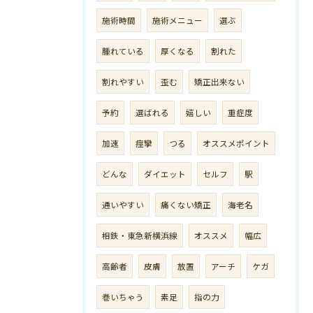
施術時間
施術メニュー
選ぶ
腫れている
厚くなる
割れた
割れやすい
歪む
矯正出来ない
予約
選ばれる
嬉しい
重症度
加速
痙攣
つる
オススメポイント
どんな
ダイエット
セルフ
駅
通いやすい
痛くない矯正
海老名
相鉄・東急新横浜線
オススメ
幅広
高齢者
皮膚
放置
アーチ
ケガ
巻いちゃう
素足
指の力