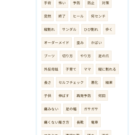
手術
怖い
予防
防止
対策
突然
終了
ヒール
何センチ
縦割れ
サンダル
ひび割れ
歩く
オーダーメイド
歪み
かばい
ブーツ
切り方
やり方
足の爪
外反母趾
子育て
ママ
縦に割れる
長さ
セルフチェック
悪化
結果
子供
伸ばす
再発予防
何回
痛みない
足の幅
ガサガサ
痛くない履き方
長靴
電車