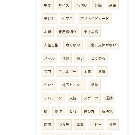
中度
サイズ
爪切り
妊娠
産後
子ども
小学生
プリペイドカード
お得
足用爪切り
小さな爪
人差し指
痛くない
日常に支障がない
メール
休診
痛い
どうする
専門
アレルギー
金属
角質
かかと
地区センター
相談
テレワーク
入院
スポーツ
運動
膝
整体
どれ
選び方
解決策
原因
つま先
体重
ベビー
根元