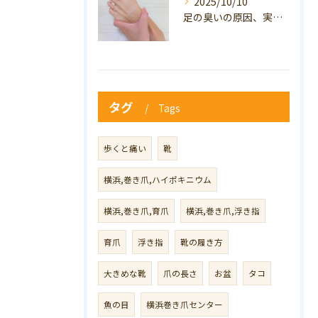
2025/10/10
足の臭いの原因、実は巻き爪かも？ニオイ対策と予防のポイントも解説！
タグ
Tags
歩くと痛い
靴
横浜,巻き爪,ハイポキニウム
横浜,巻き爪,育爪
横浜,巻き爪,浮き指
育爪
浮き指
靴の履き方
大きめな靴
爪の長さ
お盆
タコ
魚の目
横浜巻き爪センター