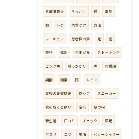
足底腱膜炎
きっかけ
何
電話
棘
トゲ
角質ケア
方法
マニキュア
患者様の声
足
幅
旅行
遠出
自由が丘
ストッキング
ピンク色
引っかかり
声
東横線
期間
観察
雨
レイン
産後の骨盤矯正
抱っこ
スニーカー
靴を履くと痛い
変形
足の指
新生活
口コミ
チェック
満足
ヤスリ
コツ
場所
ベビーシッター