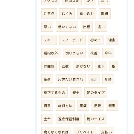
アクセス
適切な靴
硬さ
深爪
注意点
むくみ
食い込む
靴紐
厚い
巻いてない
出産
違い
スキー
スノーボード
初めて
理由
親指以外
切りづらい
改善
今年
雰囲気
回数
爪がない
靴下
指
圧迫
片方だけ巻き爪
港北
川崎
矯正するもの
安全
足のタイプ
何型
施術方法
腰痛
足元
健康
土台
返金保証制度
靴のサイズ
痛くなくなれば
プリペイド
支払い