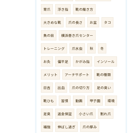
育爪
浮き指
靴の履き方
大きめな靴
爪の長さ
お盆
タコ
魚の目
横浜巻き爪センター
トレーニング
爪水虫
秋
冬
お灸
偏平足
かがみ指
インソール
メリット
アーチサポート
靴の種類
日吉
出血
爪の切り方
足の臭い
靴ひも
習慣
動画
甲子園
環境
足臭
返金保証
小さい爪
割れ爪
補強
伸ばし過ぎ
爪の厚み