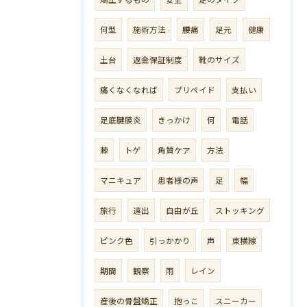
何型
施術方法
腰痛
足元
健康
土台
返金保証制度
靴のサイズ
痛くなくなれば
プリペイド
支払い
足底腱膜炎
きっかけ
何
電話
棘
トゲ
角質ケア
方法
マニキュア
患者様の声
足
幅
旅行
遠出
自由が丘
ストッキング
ピンク色
引っかかり
声
東横線
期間
観察
雨
レイン
産後の骨盤矯正
抱っこ
スニーカー