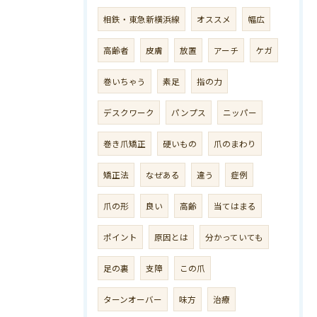
相鉄・東急新横浜線
オススメ
幅広
高齢者
皮膚
放置
アーチ
ケガ
巻いちゃう
素足
指の力
デスクワーク
パンプス
ニッパー
巻き爪矯正
硬いもの
爪のまわり
矯正法
なぜある
違う
症例
爪の形
良い
高齢
当てはまる
ポイント
原因とは
分かっていても
足の裏
支障
この爪
ターンオーバー
味方
治療