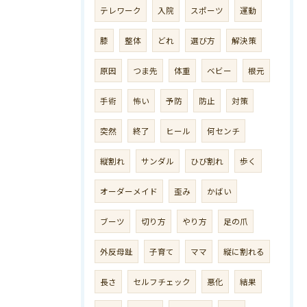
テレワーク
入院
スポーツ
運動
膝
整体
どれ
選び方
解決策
原因
つま先
体重
ベビー
根元
手術
怖い
予防
防止
対策
突然
終了
ヒール
何センチ
縦割れ
サンダル
ひび割れ
歩く
オーダーメイド
歪み
かばい
ブーツ
切り方
やり方
足の爪
外反母趾
子育て
ママ
縦に割れる
長さ
セルフチェック
悪化
結果