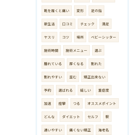
靴を履くと痛い
変形
足の指
新生活
口コミ
チェック
満足
ヤスリ
コツ
場所
ベビーシッター
施術時間
施術メニュー
選ぶ
腫れている
厚くなる
割れた
割れやすい
歪む
矯正出来ない
予約
選ばれる
嬉しい
重症度
加速
痙攣
つる
オススメポイント
どんな
ダイエット
セルフ
駅
通いやすい
痛くない矯正
海老名