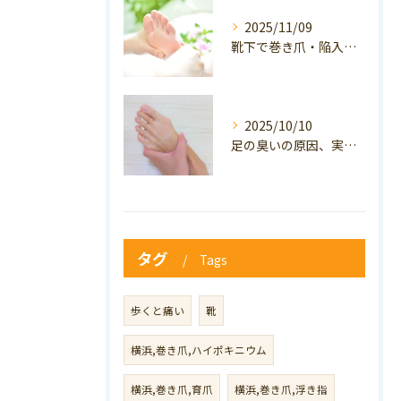
2025/11/09
靴下で巻き爪・陥入爪の予防はできる？おすすめの靴下を紹介！
2025/10/10
足の臭いの原因、実は巻き爪かも？ニオイ対策と予防のポイントも解説！
タグ
Tags
歩くと痛い
靴
横浜,巻き爪,ハイポキニウム
横浜,巻き爪,育爪
横浜,巻き爪,浮き指