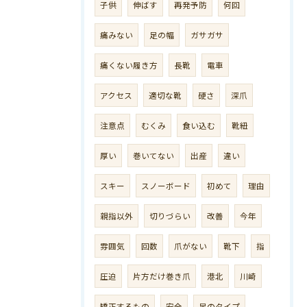
子供
伸ばす
再発予防
何回
痛みない
足の幅
ガサガサ
痛くない履き方
長靴
電車
アクセス
適切な靴
硬さ
深爪
注意点
むくみ
食い込む
靴紐
厚い
巻いてない
出産
違い
スキー
スノーボード
初めて
理由
親指以外
切りづらい
改善
今年
雰囲気
回数
爪がない
靴下
指
圧迫
片方だけ巻き爪
港北
川崎
矯正するもの
安全
足のタイプ