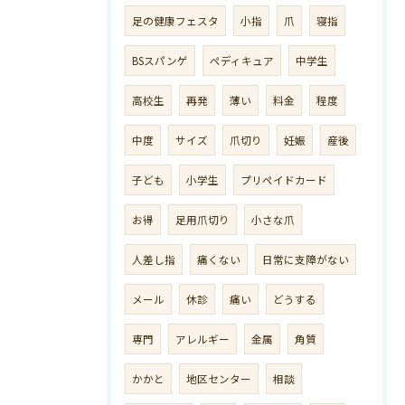
足の健康フェスタ
小指
爪
寝指
BSスパンゲ
ペディキュア
中学生
高校生
再発
薄い
料金
程度
中度
サイズ
爪切り
妊娠
産後
子ども
小学生
プリペイドカード
お得
足用爪切り
小さな爪
人差し指
痛くない
日常に支障がない
メール
休診
痛い
どうする
専門
アレルギー
金属
角質
かかと
地区センター
相談