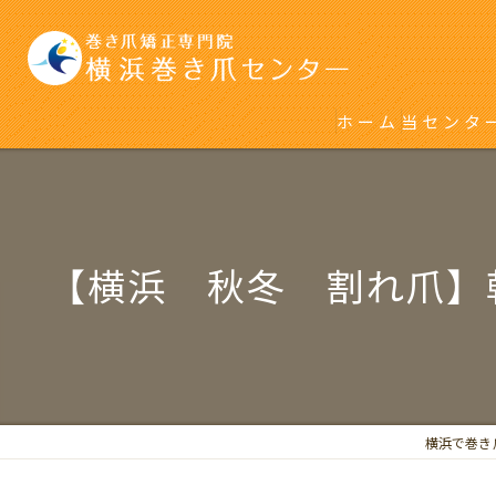
ホーム
当センタ
初めて巻
再発をく
【横浜 秋冬 割れ爪】
横浜で巻き