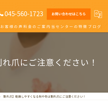
045-560-1723
お問い合わせはこちら
お客様の声
料金のご案内
当センターの特徴
ブログ
オーダーメイドインソール
日吉の巻き爪
割れ爪にご注意ください！
川崎の巻き爪
自由が丘の巻き爪
大田区の巻き爪
冬 割れ爪】乾燥しやすくなる秋や冬は割れ爪にご注意ください！