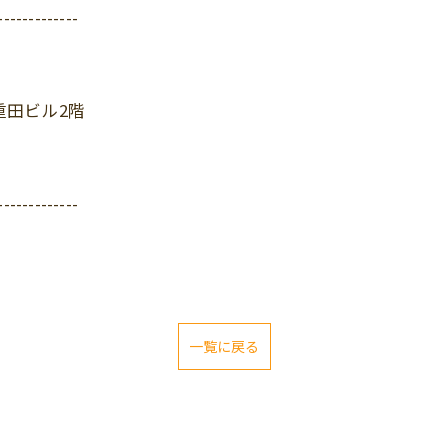
-------------
重田ビル2階
-------------
一覧に戻る