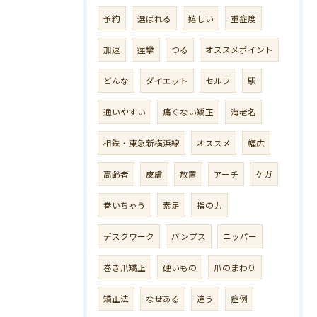
予約
選ばれる
嬉しい
重症度
加速
痙攣
つる
オススメポイント
どんな
ダイエット
セルフ
駅
通いやすい
痛くない矯正
海老名
相鉄・東急新横浜線
オススメ
幅広
高齢者
皮膚
放置
アーチ
ケガ
巻いちゃう
素足
指の力
デスクワーク
パンプス
ニッパー
巻き爪矯正
硬いもの
爪のまわり
矯正法
なぜある
違う
症例