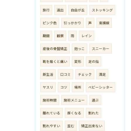
旅行
遠出
自由が丘
ストッキング
ピンク色
引っかかり
声
東横線
期間
観察
雨
レイン
産後の骨盤矯正
抱っこ
スニーカー
靴を履くと痛い
変形
足の指
新生活
口コミ
チェック
満足
ヤスリ
コツ
場所
ベビーシッター
施術時間
施術メニュー
選ぶ
腫れている
厚くなる
割れた
割れやすい
歪む
矯正出来ない