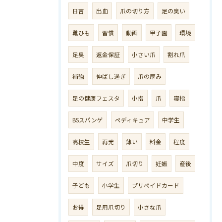
日吉
出血
爪の切り方
足の臭い
靴ひも
習慣
動画
甲子園
環境
足臭
返金保証
小さい爪
割れ爪
補強
伸ばし過ぎ
爪の厚み
足の健康フェスタ
小指
爪
寝指
BSスパンゲ
ペディキュア
中学生
高校生
再発
薄い
料金
程度
中度
サイズ
爪切り
妊娠
産後
子ども
小学生
プリペイドカード
お得
足用爪切り
小さな爪