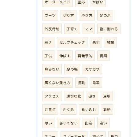
オーダーメイド
歪み
かばい
ブーツ
切り方
やり方
足の爪
外反母趾
子育て
ママ
縦に割れる
長さ
セルフチェック
悪化
結果
子供
伸ばす
再発予防
何回
痛みない
足の幅
ガサガサ
痛くない履き方
長靴
電車
アクセス
適切な靴
硬さ
深爪
注意点
むくみ
食い込む
靴紐
厚い
巻いてない
出産
違い
スキー
スノーボード
初めて
理由