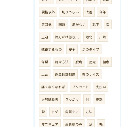
親指以外
切りづらい
改善
今年
雰囲気
回数
爪がない
靴下
指
圧迫
片方だけ巻き爪
港北
川崎
矯正するもの
安全
足のタイプ
何型
施術方法
腰痛
足元
健康
土台
返金保証制度
靴のサイズ
痛くなくなれば
プリペイド
支払い
足底腱膜炎
きっかけ
何
電話
棘
トゲ
角質ケア
方法
マニキュア
患者様の声
足
幅