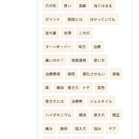
爪の形
良い
高齢
当てはまる
ポイント
原因とは
分かっていても
足の裏
支障
この爪
ターンオーバー
味方
治療
痛いのか？
保険適用
使い方
治療費用
病院
悪化させない
資格
薬
横浜 巻き爪 トゲ
変色
巻き爪とは
治療費
ジェルネイル
ハイポキニウム
横浜
巻き爪
矯正
痛み
施術
陥入爪
悩み
ケア