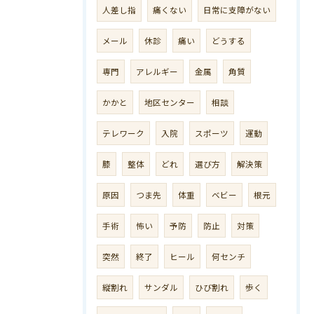
人差し指
痛くない
日常に支障がない
メール
休診
痛い
どうする
専門
アレルギー
金属
角質
かかと
地区センター
相談
テレワーク
入院
スポーツ
運動
膝
整体
どれ
選び方
解決策
原因
つま先
体重
ベビー
根元
手術
怖い
予防
防止
対策
突然
終了
ヒール
何センチ
縦割れ
サンダル
ひび割れ
歩く