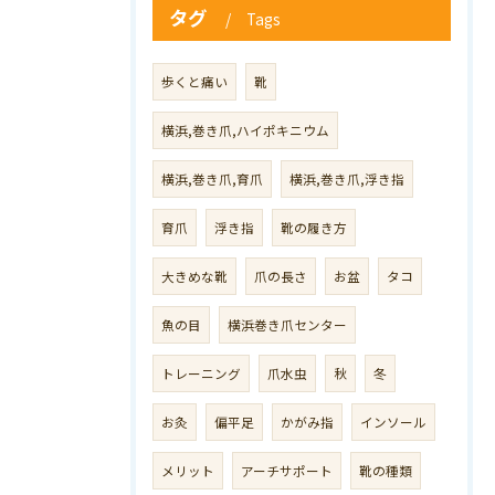
タグ
Tags
歩くと痛い
靴
横浜,巻き爪,ハイポキニウム
横浜,巻き爪,育爪
横浜,巻き爪,浮き指
育爪
浮き指
靴の履き方
大きめな靴
爪の長さ
お盆
タコ
魚の目
横浜巻き爪センター
トレーニング
爪水虫
秋
冬
お灸
偏平足
かがみ指
インソール
メリット
アーチサポート
靴の種類