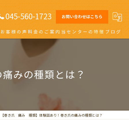
045-560-1723
お問い合わせはこちら
お客様の声
料金のご案内
当センターの特徴
ブログ
オーダーメイドインソール
日吉の巻き爪
の痛みの種類とは？
川崎の巻き爪
自由が丘の巻き爪
大田区の巻き爪
【巻き爪 痛み 種類】体験談あり！巻き爪の痛みの種類とは？