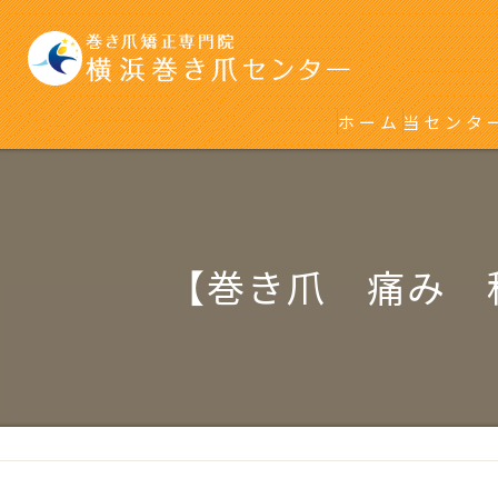
ホーム
当センタ
初めて巻
再発をく
【巻き爪 痛み 