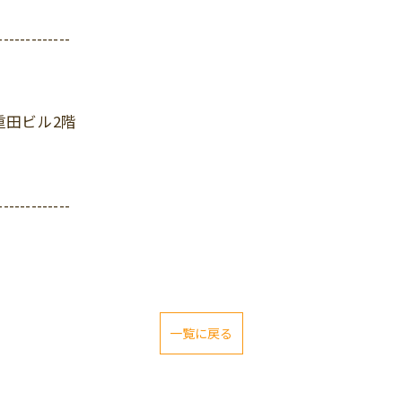
-------------
重田ビル2階
-------------
一覧に戻る