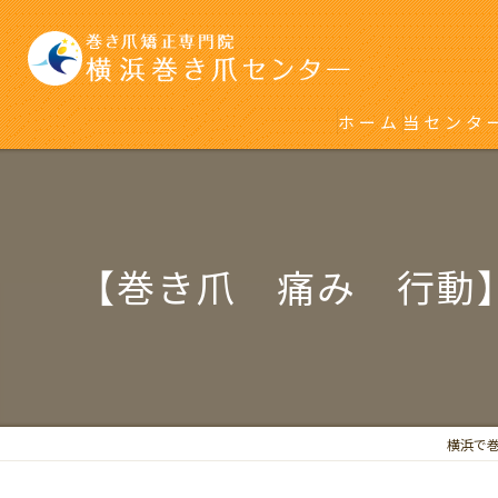
ホーム
当センタ
初めて巻
再発をく
【巻き爪 痛み 行動
横浜で