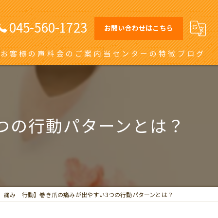
045-560-1723
お問い合わせはこちら
お客様の声
料金のご案内
当センターの特徴
ブログ
オーダーメイドインソール
日吉の巻き爪
つの行動パターンとは？
川崎の巻き爪
自由が丘の巻き爪
大田区の巻き爪
 痛み 行動】巻き爪の痛みが出やすい3つの行動パターンとは？