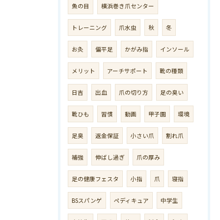
魚の目
横浜巻き爪センター
トレーニング
爪水虫
秋
冬
お灸
偏平足
かがみ指
インソール
メリット
アーチサポート
靴の種類
日吉
出血
爪の切り方
足の臭い
靴ひも
習慣
動画
甲子園
環境
足臭
返金保証
小さい爪
割れ爪
補強
伸ばし過ぎ
爪の厚み
足の健康フェスタ
小指
爪
寝指
BSスパンゲ
ペディキュア
中学生