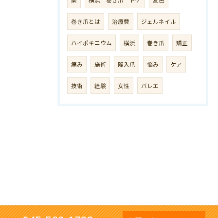
薬
横浜 巻き爪 トゲ
変色
巻き爪とは
治療費
ジェルネイル
ハイポキニウム
横浜
巻き爪
矯正
痛み
施術
陥入爪
悩み
ケア
技術
経験
女性
バレエ