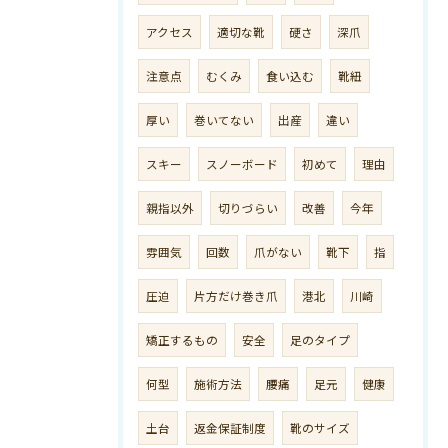
アクセス
適切な靴
硬さ
深爪
注意点
むくみ
食い込む
靴紐
厚い
巻いてない
出産
違い
スキー
スノーボード
初めて
理由
親指以外
切りづらい
改善
今年
雰囲気
回数
爪がない
靴下
指
圧迫
片方だけ巻き爪
港北
川崎
矯正するもの
安全
足のタイプ
何型
施術方法
腰痛
足元
健康
土台
返金保証制度
靴のサイズ