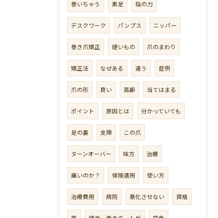
巻いちゃう
素足
指の力
デスクワーク
パンプス
ニッパー
巻き爪矯正
硬いもの
爪のまわり
矯正法
なぜある
違う
症例
爪の形
良い
高齢
当てはまる
ポイント
原因とは
分かっていても
足の裏
支障
この爪
ターンオーバー
味方
治療
痛いのか？
保険適用
使い方
治療費用
病院
悪化させない
資格