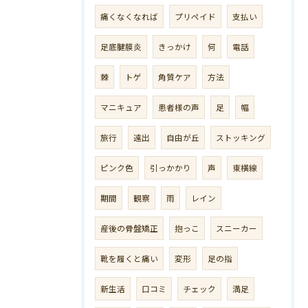
痛くなくなれば
プリペイド
支払い
足底腱膜炎
きっかけ
何
電話
棘
トゲ
角質ケア
方法
マニキュア
患者様の声
足
幅
旅行
遠出
自由が丘
ストッキング
ピンク色
引っかかり
声
東横線
期間
観察
雨
レイン
産後の骨盤矯正
抱っこ
スニーカー
靴を履くと痛い
変形
足の指
新生活
口コミ
チェック
満足