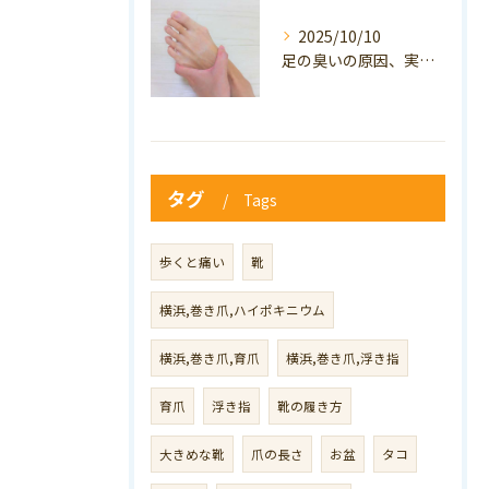
2025/10/10
足の臭いの原因、実は巻き爪かも？ニオイ対策と予防のポイントも解説！
タグ
Tags
歩くと痛い
靴
横浜,巻き爪,ハイポキニウム
横浜,巻き爪,育爪
横浜,巻き爪,浮き指
育爪
浮き指
靴の履き方
大きめな靴
爪の長さ
お盆
タコ