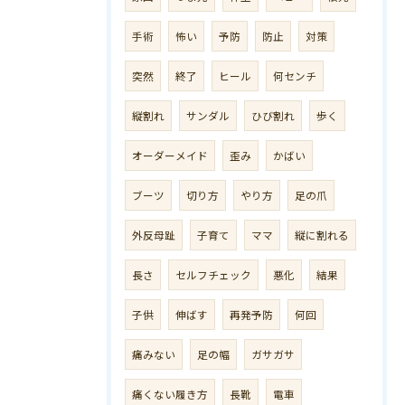
手術
怖い
予防
防止
対策
突然
終了
ヒール
何センチ
縦割れ
サンダル
ひび割れ
歩く
オーダーメイド
歪み
かばい
ブーツ
切り方
やり方
足の爪
外反母趾
子育て
ママ
縦に割れる
長さ
セルフチェック
悪化
結果
子供
伸ばす
再発予防
何回
痛みない
足の幅
ガサガサ
痛くない履き方
長靴
電車