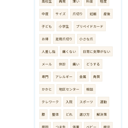
高校生
再発
薄い
料金
程度
中度
サイズ
爪切り
妊娠
産後
子ども
小学生
プリペイドカード
お得
足用爪切り
小さな爪
人差し指
痛くない
日常に支障がない
メール
休診
痛い
どうする
専門
アレルギー
金属
角質
かかと
地区センター
相談
テレワーク
入院
スポーツ
運動
膝
整体
どれ
選び方
解決策
原因
つま先
体重
ベビー
根元