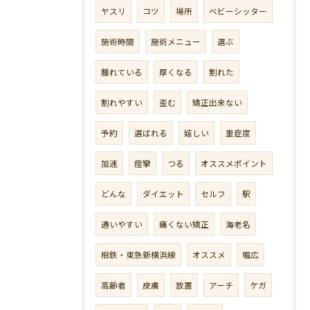
ヤスリ
コツ
場所
ベビーシッター
施術時間
施術メニュー
選ぶ
腫れている
厚くなる
割れた
割れやすい
歪む
矯正出来ない
予約
選ばれる
嬉しい
重症度
加速
痙攣
つる
オススメポイント
どんな
ダイエット
セルフ
駅
通いやすい
痛くない矯正
海老名
相鉄・東急新横浜線
オススメ
幅広
高齢者
皮膚
放置
アーチ
ケガ