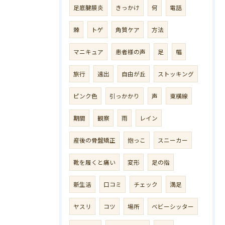
足底腱膜炎
きっかけ
何
電話
棘
トゲ
角質ケア
方法
マニキュア
患者様の声
足
幅
旅行
遠出
自由が丘
ストッキング
ピンク色
引っかかり
声
東横線
期間
観察
雨
レイン
産後の骨盤矯正
抱っこ
スニーカー
靴を履くと痛い
変形
足の指
新生活
口コミ
チェック
満足
ヤスリ
コツ
場所
ベビーシッター