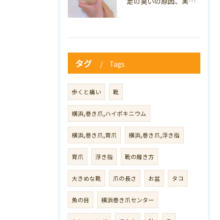
足の臭いの原因、実は巻き爪かも？ニオイ対策と予防のポイントも解説！
タグ
Tags
歩くと痛い
靴
横浜,巻き爪,ハイポキニウム
横浜,巻き爪,育爪
横浜,巻き爪,浮き指
育爪
浮き指
靴の履き方
大きめな靴
爪の長さ
お盆
タコ
魚の目
横浜巻き爪センター