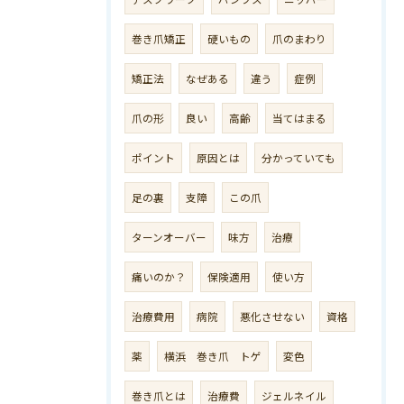
巻き爪矯正
硬いもの
爪のまわり
矯正法
なぜある
違う
症例
爪の形
良い
高齢
当てはまる
ポイント
原因とは
分かっていても
足の裏
支障
この爪
ターンオーバー
味方
治療
痛いのか？
保険適用
使い方
治療費用
病院
悪化させない
資格
薬
横浜 巻き爪 トゲ
変色
巻き爪とは
治療費
ジェルネイル