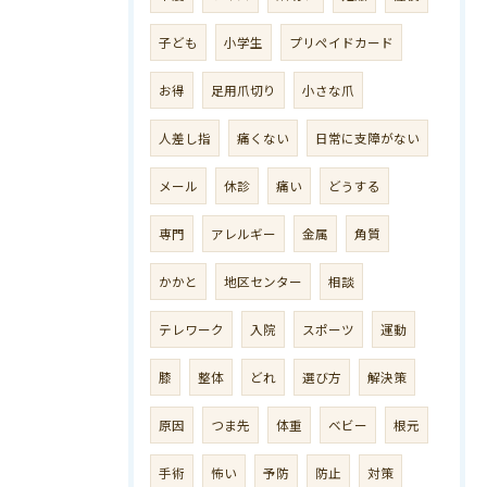
子ども
小学生
プリペイドカード
お得
足用爪切り
小さな爪
人差し指
痛くない
日常に支障がない
メール
休診
痛い
どうする
専門
アレルギー
金属
角質
かかと
地区センター
相談
テレワーク
入院
スポーツ
運動
膝
整体
どれ
選び方
解決策
原因
つま先
体重
ベビー
根元
手術
怖い
予防
防止
対策