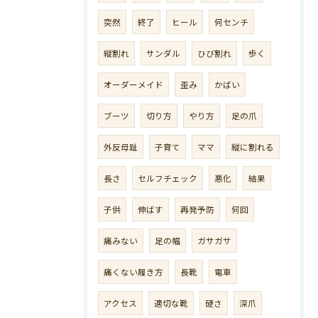
突然
終了
ヒール
何センチ
縦割れ
サンダル
ひび割れ
歩く
オーダーメイド
歪み
かばい
ブーツ
切り方
やり方
足の爪
外反母趾
子育て
ママ
縦に割れる
長さ
セルフチェック
悪化
結果
子供
伸ばす
再発予防
何回
痛みない
足の幅
ガサガサ
痛くない履き方
長靴
電車
アクセス
適切な靴
硬さ
深爪