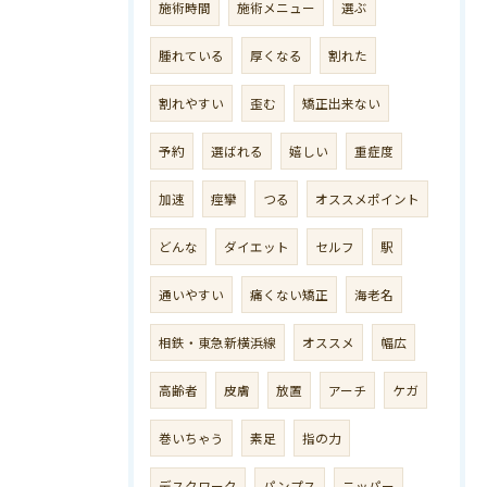
施術時間
施術メニュー
選ぶ
腫れている
厚くなる
割れた
割れやすい
歪む
矯正出来ない
予約
選ばれる
嬉しい
重症度
加速
痙攣
つる
オススメポイント
どんな
ダイエット
セルフ
駅
通いやすい
痛くない矯正
海老名
相鉄・東急新横浜線
オススメ
幅広
高齢者
皮膚
放置
アーチ
ケガ
巻いちゃう
素足
指の力
デスクワーク
パンプス
ニッパー