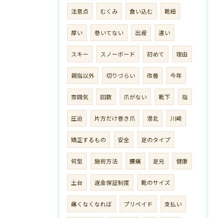
注意点
むくみ
食い込む
靴紐
厚い
巻いてない
出産
違い
スキー
スノーボード
初めて
理由
親指以外
切りづらい
改善
今年
雰囲気
回数
爪がない
靴下
指
圧迫
片方だけ巻き爪
港北
川崎
矯正するもの
安全
足のタイプ
何型
施術方法
腰痛
足元
健康
土台
返金保証制度
靴のサイズ
痛くなくなれば
プリペイド
支払い