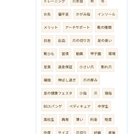
トレーニング
爪水虫
秋
冬
お灸
偏平足
かがみ指
インソール
メリット
アーチサポート
靴の種類
日吉
出血
爪の切り方
足の臭い
靴ひも
習慣
動画
甲子園
環境
足臭
返金保証
小さい爪
割れ爪
補強
伸ばし過ぎ
爪の厚み
足の健康フェスタ
小指
爪
寝指
BSスパンゲ
ペディキュア
中学生
高校生
再発
薄い
料金
程度
中度
サイズ
爪切り
妊娠
産後