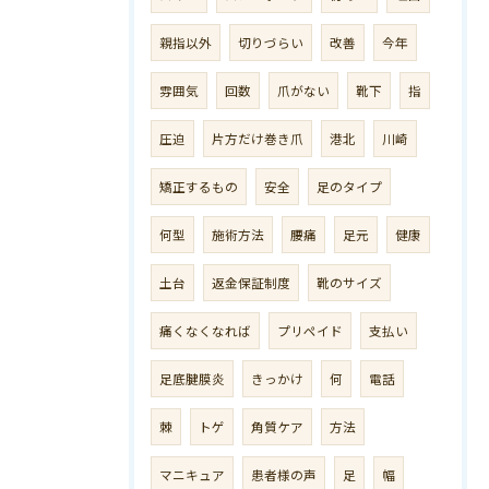
親指以外
切りづらい
改善
今年
雰囲気
回数
爪がない
靴下
指
圧迫
片方だけ巻き爪
港北
川崎
矯正するもの
安全
足のタイプ
何型
施術方法
腰痛
足元
健康
土台
返金保証制度
靴のサイズ
痛くなくなれば
プリペイド
支払い
足底腱膜炎
きっかけ
何
電話
棘
トゲ
角質ケア
方法
マニキュア
患者様の声
足
幅