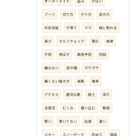
オーダーメイド
歪み
かばい
ブーツ
切り方
やり方
足の爪
外反母趾
子育て
ママ
縦に割れる
長さ
セルフチェック
悪化
結果
子供
伸ばす
再発予防
何回
痛みない
足の幅
ガサガサ
痛くない履き方
長靴
電車
アクセス
適切な靴
硬さ
深爪
注意点
むくみ
食い込む
靴紐
厚い
巻いてない
出産
違い
スキー
スノーボード
初めて
理由