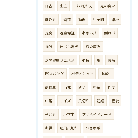
日吉
出血
爪の切り方
足の臭い
靴ひも
習慣
動画
甲子園
環境
足臭
返金保証
小さい爪
割れ爪
補強
伸ばし過ぎ
爪の厚み
足の健康フェスタ
小指
爪
寝指
BSスパンゲ
ペディキュア
中学生
高校生
再発
薄い
料金
程度
中度
サイズ
爪切り
妊娠
産後
子ども
小学生
プリペイドカード
お得
足用爪切り
小さな爪