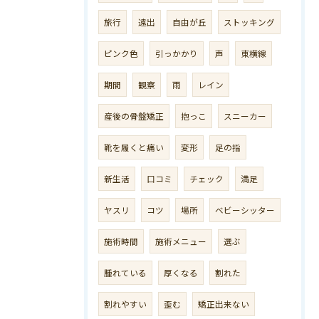
旅行
遠出
自由が丘
ストッキング
ピンク色
引っかかり
声
東横線
期間
観察
雨
レイン
産後の骨盤矯正
抱っこ
スニーカー
靴を履くと痛い
変形
足の指
新生活
口コミ
チェック
満足
ヤスリ
コツ
場所
ベビーシッター
施術時間
施術メニュー
選ぶ
腫れている
厚くなる
割れた
割れやすい
歪む
矯正出来ない