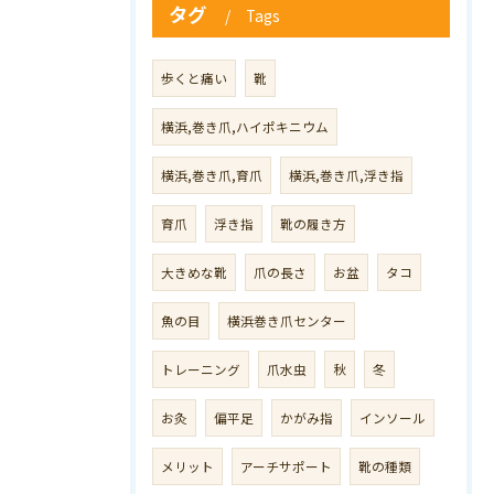
タグ
Tags
歩くと痛い
靴
横浜,巻き爪,ハイポキニウム
横浜,巻き爪,育爪
横浜,巻き爪,浮き指
育爪
浮き指
靴の履き方
大きめな靴
爪の長さ
お盆
タコ
魚の目
横浜巻き爪センター
トレーニング
爪水虫
秋
冬
お灸
偏平足
かがみ指
インソール
メリット
アーチサポート
靴の種類