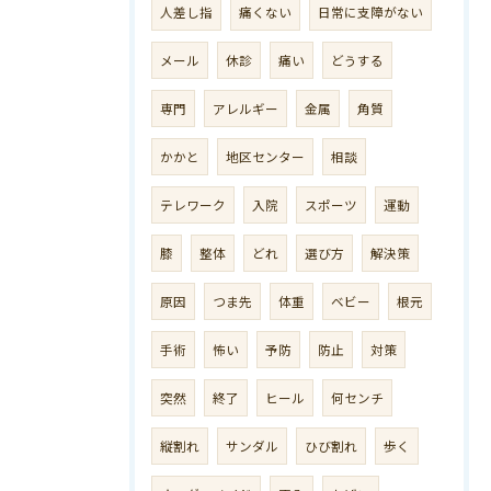
人差し指
痛くない
日常に支障がない
メール
休診
痛い
どうする
専門
アレルギー
金属
角質
かかと
地区センター
相談
テレワーク
入院
スポーツ
運動
膝
整体
どれ
選び方
解決策
原因
つま先
体重
ベビー
根元
手術
怖い
予防
防止
対策
突然
終了
ヒール
何センチ
縦割れ
サンダル
ひび割れ
歩く