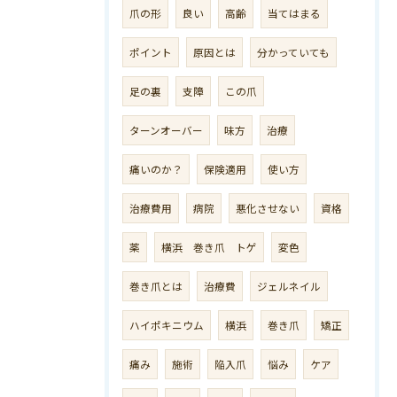
爪の形
良い
高齢
当てはまる
ポイント
原因とは
分かっていても
足の裏
支障
この爪
ターンオーバー
味方
治療
痛いのか？
保険適用
使い方
治療費用
病院
悪化させない
資格
薬
横浜 巻き爪 トゲ
変色
巻き爪とは
治療費
ジェルネイル
ハイポキニウム
横浜
巻き爪
矯正
痛み
施術
陥入爪
悩み
ケア