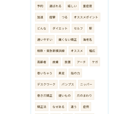
予約
選ばれる
嬉しい
重症度
加速
痙攣
つる
オススメポイント
どんな
ダイエット
セルフ
駅
通いやすい
痛くない矯正
海老名
相鉄・東急新横浜線
オススメ
幅広
高齢者
皮膚
放置
アーチ
ケガ
巻いちゃう
素足
指の力
デスクワーク
パンプス
ニッパー
巻き爪矯正
硬いもの
爪のまわり
矯正法
なぜある
違う
症例