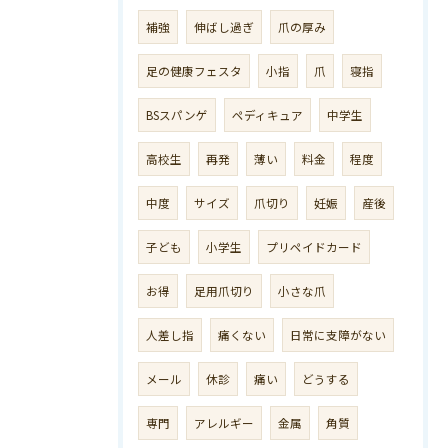
補強
伸ばし過ぎ
爪の厚み
足の健康フェスタ
小指
爪
寝指
BSスパンゲ
ペディキュア
中学生
高校生
再発
薄い
料金
程度
中度
サイズ
爪切り
妊娠
産後
子ども
小学生
プリペイドカード
お得
足用爪切り
小さな爪
人差し指
痛くない
日常に支障がない
メール
休診
痛い
どうする
専門
アレルギー
金属
角質