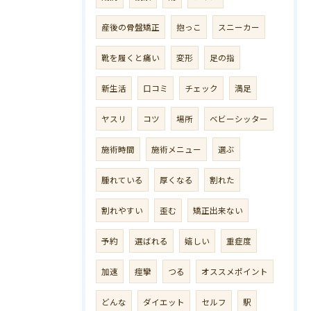
産後の骨盤矯正
抱っこ
スニーカー
靴を履くと痛い
変形
足の指
新生活
口コミ
チェック
満足
ヤスリ
コツ
場所
ベビーシッター
施術時間
施術メニュー
選ぶ
腫れている
厚くなる
割れた
割れやすい
歪む
矯正出来ない
予約
選ばれる
嬉しい
重症度
加速
痙攣
つる
オススメポイント
どんな
ダイエット
セルフ
駅