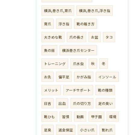
横浜,巻き爪,育爪
横浜,巻き爪,浮き指
育爪
浮き指
靴の履き方
大きめな靴
爪の長さ
お盆
タコ
魚の目
横浜巻き爪センター
トレーニング
爪水虫
秋
冬
お灸
偏平足
かがみ指
インソール
メリット
アーチサポート
靴の種類
日吉
出血
爪の切り方
足の臭い
靴ひも
習慣
動画
甲子園
環境
足臭
返金保証
小さい爪
割れ爪