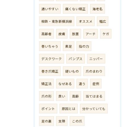
通いやすい
痛くない矯正
海老名
相鉄・東急新横浜線
オススメ
幅広
高齢者
皮膚
放置
アーチ
ケガ
巻いちゃう
素足
指の力
デスクワーク
パンプス
ニッパー
巻き爪矯正
硬いもの
爪のまわり
矯正法
なぜある
違う
症例
爪の形
良い
高齢
当てはまる
ポイント
原因とは
分かっていても
足の裏
支障
この爪