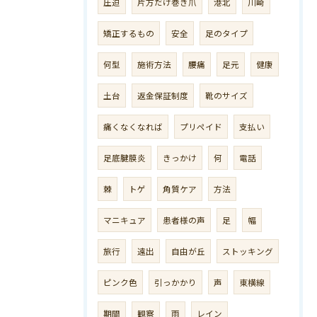
圧迫
片方だけ巻き爪
港北
川崎
矯正するもの
安全
足のタイプ
何型
施術方法
腰痛
足元
健康
土台
返金保証制度
靴のサイズ
痛くなくなれば
プリペイド
支払い
足底腱膜炎
きっかけ
何
電話
棘
トゲ
角質ケア
方法
マニキュア
患者様の声
足
幅
旅行
遠出
自由が丘
ストッキング
ピンク色
引っかかり
声
東横線
期間
観察
雨
レイン