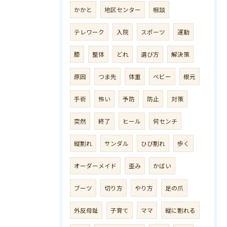
かかと
地区センター
相談
テレワーク
入院
スポーツ
運動
膝
整体
どれ
選び方
解決策
原因
つま先
体重
ベビー
根元
手術
怖い
予防
防止
対策
突然
終了
ヒール
何センチ
縦割れ
サンダル
ひび割れ
歩く
オーダーメイド
歪み
かばい
ブーツ
切り方
やり方
足の爪
外反母趾
子育て
ママ
縦に割れる