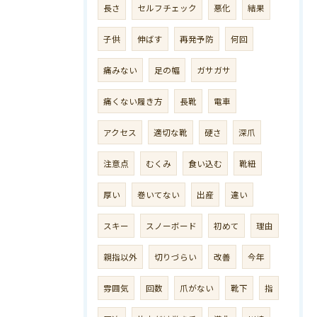
長さ
セルフチェック
悪化
結果
子供
伸ばす
再発予防
何回
痛みない
足の幅
ガサガサ
痛くない履き方
長靴
電車
アクセス
適切な靴
硬さ
深爪
注意点
むくみ
食い込む
靴紐
厚い
巻いてない
出産
違い
スキー
スノーボード
初めて
理由
親指以外
切りづらい
改善
今年
雰囲気
回数
爪がない
靴下
指