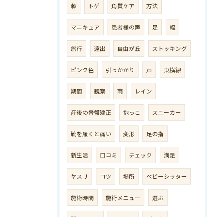
棘
トゲ
角質ケア
方法
マニキュア
患者様の声
足
幅
旅行
遠出
自由が丘
ストッキング
ピンク色
引っかかり
声
東横線
期間
観察
雨
レイン
産後の骨盤矯正
抱っこ
スニーカー
靴を履くと痛い
変形
足の指
新生活
口コミ
チェック
満足
ヤスリ
コツ
場所
ベビーシッター
施術時間
施術メニュー
選ぶ