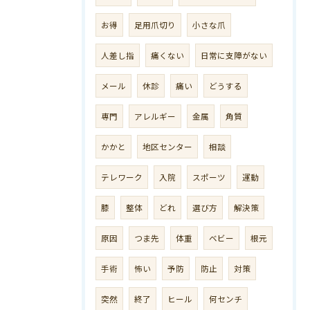
お得
足用爪切り
小さな爪
人差し指
痛くない
日常に支障がない
メール
休診
痛い
どうする
専門
アレルギー
金属
角質
かかと
地区センター
相談
テレワーク
入院
スポーツ
運動
膝
整体
どれ
選び方
解決策
原因
つま先
体重
ベビー
根元
手術
怖い
予防
防止
対策
突然
終了
ヒール
何センチ