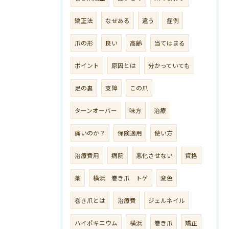
矯正法
なぜある
違う
症例
爪の形
良い
高齢
当てはまる
ポイント
原因とは
分かっていても
足の裏
支障
この爪
ターンオーバー
味方
治療
痛いのか？
保険適用
使い方
治療費用
病院
悪化させない
資格
薬
横浜 巻き爪 トゲ
変色
巻き爪とは
治療費
ジェルネイル
ハイポキニウム
横浜
巻き爪
矯正