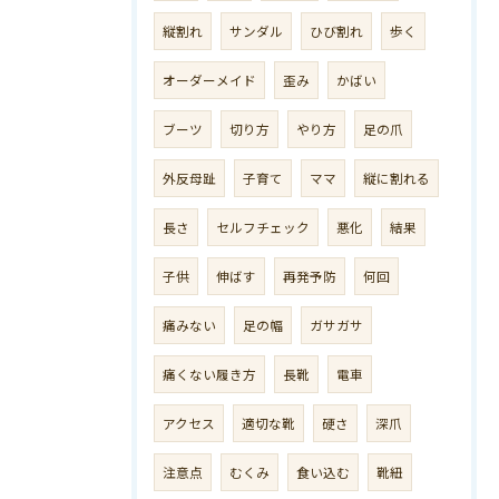
縦割れ
サンダル
ひび割れ
歩く
オーダーメイド
歪み
かばい
ブーツ
切り方
やり方
足の爪
外反母趾
子育て
ママ
縦に割れる
長さ
セルフチェック
悪化
結果
子供
伸ばす
再発予防
何回
痛みない
足の幅
ガサガサ
痛くない履き方
長靴
電車
アクセス
適切な靴
硬さ
深爪
注意点
むくみ
食い込む
靴紐