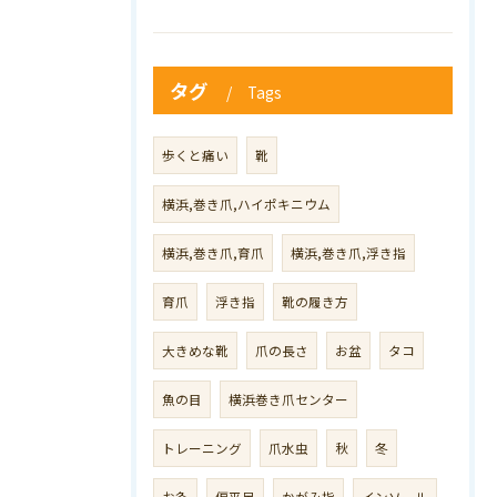
タグ
Tags
歩くと痛い
靴
横浜,巻き爪,ハイポキニウム
横浜,巻き爪,育爪
横浜,巻き爪,浮き指
育爪
浮き指
靴の履き方
大きめな靴
爪の長さ
お盆
タコ
魚の目
横浜巻き爪センター
トレーニング
爪水虫
秋
冬