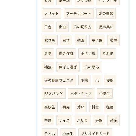
お灸
偏平足
かがみ指
インソール
メリット
アーチサポート
靴の種類
日吉
出血
爪の切り方
足の臭い
靴ひも
習慣
動画
甲子園
環境
足臭
返金保証
小さい爪
割れ爪
補強
伸ばし過ぎ
爪の厚み
足の健康フェスタ
小指
爪
寝指
BSスパンゲ
ペディキュア
中学生
高校生
再発
薄い
料金
程度
中度
サイズ
爪切り
妊娠
産後
子ども
小学生
プリペイドカード