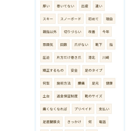
厚い
巻いてない
出産
違い
スキー
スノーボード
初めて
理由
親指以外
切りづらい
改善
今年
雰囲気
回数
爪がない
靴下
指
圧迫
片方だけ巻き爪
港北
川崎
矯正するもの
安全
足のタイプ
何型
施術方法
腰痛
足元
健康
土台
返金保証制度
靴のサイズ
痛くなくなれば
プリペイド
支払い
足底腱膜炎
きっかけ
何
電話