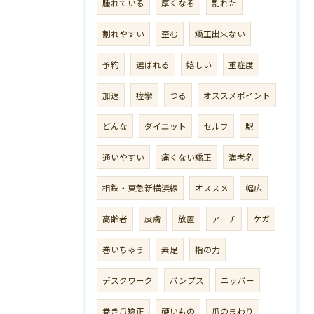
腫れている
厚くなる
割れた
割れやすい
歪む
矯正出来ない
予約
選ばれる
嬉しい
重症度
加速
痙攣
つる
オススメポイント
どんな
ダイエット
セルフ
駅
通いやすい
痛くない矯正
海老名
相鉄・東急新横浜線
オススメ
幅広
高齢者
皮膚
放置
アーチ
ケガ
巻いちゃう
素足
指の力
デスクワーク
パンプス
ニッパー
巻き爪矯正
硬いもの
爪のまわり