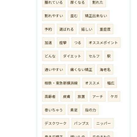
腫れている
厚くなる
割れた
割れやすい
歪む
矯正出来ない
予約
選ばれる
嬉しい
重症度
加速
痙攣
つる
オススメポイント
どんな
ダイエット
セルフ
駅
通いやすい
痛くない矯正
海老名
相鉄・東急新横浜線
オススメ
幅広
高齢者
皮膚
放置
アーチ
ケガ
巻いちゃう
素足
指の力
デスクワーク
パンプス
ニッパー
巻き爪矯正
硬いもの
爪のまわり