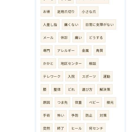
お得
足用爪切り
小さな爪
人差し指
痛くない
日常に支障がない
メール
休診
痛い
どうする
専門
アレルギー
金属
角質
かかと
地区センター
相談
テレワーク
入院
スポーツ
運動
膝
整体
どれ
選び方
解決策
原因
つま先
体重
ベビー
根元
手術
怖い
予防
防止
対策
突然
終了
ヒール
何センチ