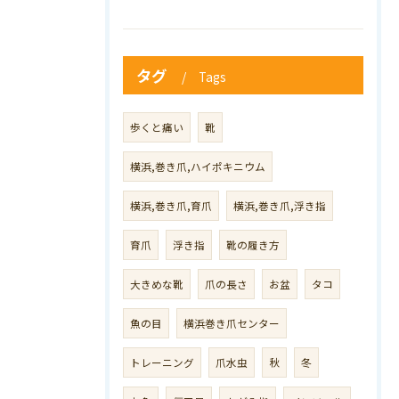
タグ
Tags
歩くと痛い
靴
横浜,巻き爪,ハイポキニウム
横浜,巻き爪,育爪
横浜,巻き爪,浮き指
育爪
浮き指
靴の履き方
大きめな靴
爪の長さ
お盆
タコ
魚の目
横浜巻き爪センター
トレーニング
爪水虫
秋
冬