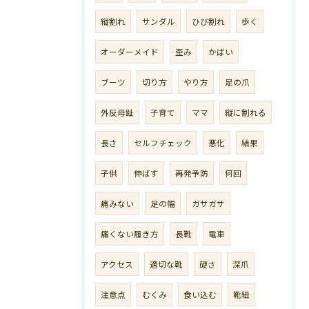
縦割れ
サンダル
ひび割れ
歩く
オーダーメイド
歪み
かばい
ブーツ
切り方
やり方
足の爪
外反母趾
子育て
ママ
縦に割れる
長さ
セルフチェック
悪化
結果
子供
伸ばす
再発予防
何回
痛みない
足の幅
ガサガサ
痛くない履き方
長靴
電車
アクセス
適切な靴
硬さ
深爪
注意点
むくみ
食い込む
靴紐