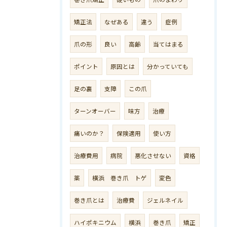
矯正法
なぜある
違う
症例
爪の形
良い
高齢
当てはまる
ポイント
原因とは
分かっていても
足の裏
支障
この爪
ターンオーバー
味方
治療
痛いのか？
保険適用
使い方
治療費用
病院
悪化させない
資格
薬
横浜 巻き爪 トゲ
変色
巻き爪とは
治療費
ジェルネイル
ハイポキニウム
横浜
巻き爪
矯正