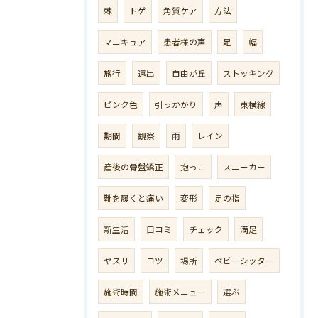
棘
トゲ
角質ケア
方法
マニキュア
患者様の声
足
幅
旅行
遠出
自由が丘
ストッキング
ピンク色
引っかかり
声
東横線
期間
観察
雨
レイン
産後の骨盤矯正
抱っこ
スニーカー
靴を履くと痛い
変形
足の指
新生活
口コミ
チェック
満足
ヤスリ
コツ
場所
ベビーシッター
施術時間
施術メニュー
選ぶ