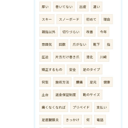
厚い
巻いてない
出産
違い
スキー
スノーボード
初めて
理由
親指以外
切りづらい
改善
今年
雰囲気
回数
爪がない
靴下
指
圧迫
片方だけ巻き爪
港北
川崎
矯正するもの
安全
足のタイプ
何型
施術方法
腰痛
足元
健康
土台
返金保証制度
靴のサイズ
痛くなくなれば
プリペイド
支払い
足底腱膜炎
きっかけ
何
電話