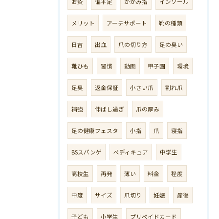
お灸
偏平足
かがみ指
インソール
メリット
アーチサポート
靴の種類
日吉
出血
爪の切り方
足の臭い
靴ひも
習慣
動画
甲子園
環境
足臭
返金保証
小さい爪
割れ爪
補強
伸ばし過ぎ
爪の厚み
足の健康フェスタ
小指
爪
寝指
BSスパンゲ
ペディキュア
中学生
高校生
再発
薄い
料金
程度
中度
サイズ
爪切り
妊娠
産後
子ども
小学生
プリペイドカード