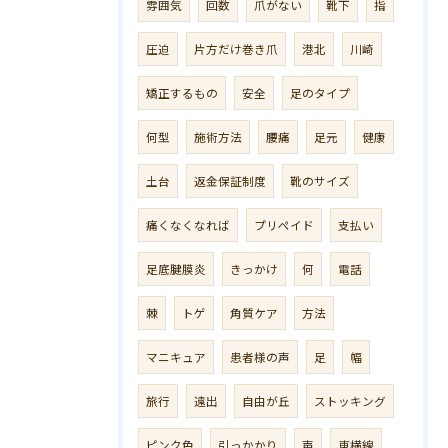
雰囲気
回数
爪がない
靴下
指
圧迫
片方だけ巻き爪
港北
川崎
矯正するもの
安全
足のタイプ
何型
施術方法
腰痛
足元
健康
土台
返金保証制度
靴のサイズ
痛くなくなれば
プリペイド
支払い
足底腱膜炎
きっかけ
何
電話
棘
トゲ
角質ケア
方法
マニキュア
患者様の声
足
幅
旅行
遠出
自由が丘
ストッキング
ピンク色
引っかかり
声
東横線