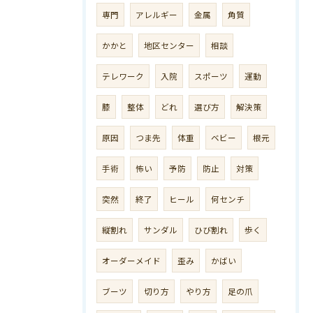
専門
アレルギー
金属
角質
かかと
地区センター
相談
テレワーク
入院
スポーツ
運動
膝
整体
どれ
選び方
解決策
原因
つま先
体重
ベビー
根元
手術
怖い
予防
防止
対策
突然
終了
ヒール
何センチ
縦割れ
サンダル
ひび割れ
歩く
オーダーメイド
歪み
かばい
ブーツ
切り方
やり方
足の爪