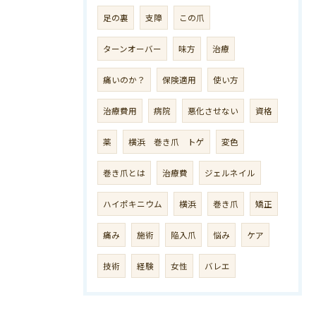
足の裏
支障
この爪
ターンオーバー
味方
治療
痛いのか？
保険適用
使い方
治療費用
病院
悪化させない
資格
薬
横浜 巻き爪 トゲ
変色
巻き爪とは
治療費
ジェルネイル
ハイポキニウム
横浜
巻き爪
矯正
痛み
施術
陥入爪
悩み
ケア
技術
経験
女性
バレエ