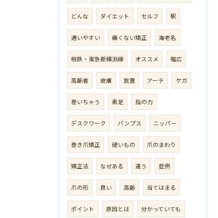
どんな
ダイエット
セルフ
駅
通いやすい
痛くない矯正
海老名
相鉄・東急新横浜線
オススメ
幅広
高齢者
皮膚
放置
アーチ
ケガ
巻いちゃう
素足
指の力
デスクワーク
パンプス
ニッパー
巻き爪矯正
硬いもの
爪のまわり
矯正法
なぜある
違う
症例
爪の形
良い
高齢
当てはまる
ポイント
原因とは
分かっていても