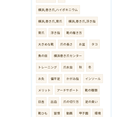
横浜,巻き爪,ハイポキニウム
横浜,巻き爪,育爪
横浜,巻き爪,浮き指
育爪
浮き指
靴の履き方
大きめな靴
爪の長さ
お盆
タコ
魚の目
横浜巻き爪センター
トレーニング
爪水虫
秋
冬
お灸
偏平足
かがみ指
インソール
メリット
アーチサポート
靴の種類
日吉
出血
爪の切り方
足の臭い
靴ひも
習慣
動画
甲子園
環境