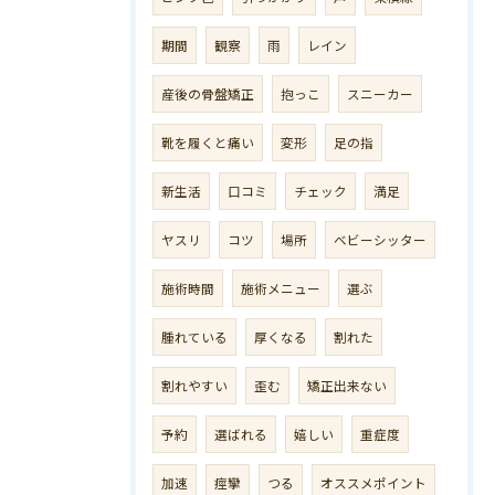
期間
観察
雨
レイン
産後の骨盤矯正
抱っこ
スニーカー
靴を履くと痛い
変形
足の指
新生活
口コミ
チェック
満足
ヤスリ
コツ
場所
ベビーシッター
施術時間
施術メニュー
選ぶ
腫れている
厚くなる
割れた
割れやすい
歪む
矯正出来ない
予約
選ばれる
嬉しい
重症度
加速
痙攣
つる
オススメポイント