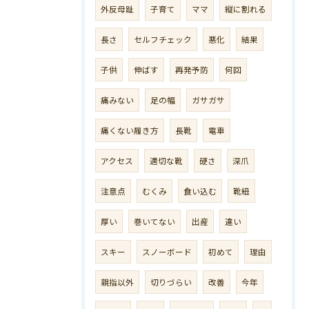
外反母趾
子育て
ママ
縦に割れる
長さ
セルフチェック
悪化
結果
子供
伸ばす
再発予防
何回
痛みない
足の幅
ガサガサ
痛くない履き方
長靴
電車
アクセス
適切な靴
硬さ
深爪
注意点
むくみ
食い込む
靴紐
厚い
巻いてない
出産
違い
スキー
スノーボード
初めて
理由
親指以外
切りづらい
改善
今年