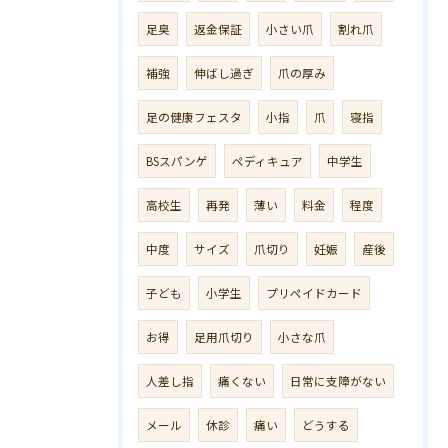
足臭
返金保証
小さい爪
割れ爪
補強
伸ばし過ぎ
爪の厚み
足の健康フェスタ
小指
爪
寝指
BSスパンゲ
ペディキュア
中学生
高校生
再発
薄い
料金
程度
中度
サイズ
爪切り
妊娠
産後
子ども
小学生
プリペイドカード
お得
足用爪切り
小さな爪
人差し指
痛くない
日常に支障がない
メール
休診
痛い
どうする