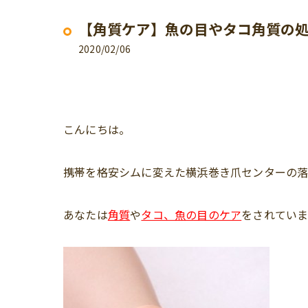
【角質ケア】魚の目やタコ角質の
2020/02/06
こんにちは。
携帯を格安シムに変えた横浜巻き爪センターの落
あなたは
角質
や
タコ、魚の目のケア
をされてい