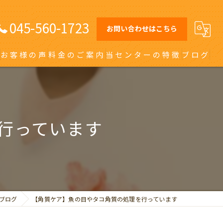
045-560-1723
お問い合わせはこちら
お客様の声
料金のご案内
当センターの特徴
ブログ
オーダーメイドインソール
日吉の巻き爪
行っています
川崎の巻き爪
自由が丘の巻き爪
大田区の巻き爪
ブログ
【角質ケア】魚の目やタコ角質の処理を行っています