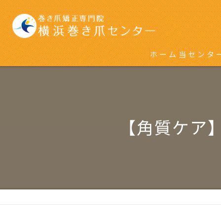
ホーム
当センタ
初めて巻
再発をく
【角質ケア