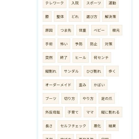
テレワーク
入院
スポーツ
運動
膝
整体
どれ
選び方
解決策
原因
つま先
体重
ベビー
根元
手術
怖い
予防
防止
対策
突然
終了
ヒール
何センチ
縦割れ
サンダル
ひび割れ
歩く
オーダーメイド
歪み
かばい
ブーツ
切り方
やり方
足の爪
外反母趾
子育て
ママ
縦に割れる
長さ
セルフチェック
悪化
結果