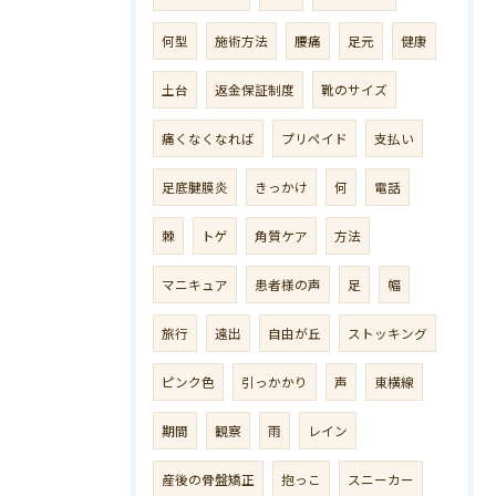
何型
施術方法
腰痛
足元
健康
土台
返金保証制度
靴のサイズ
痛くなくなれば
プリペイド
支払い
足底腱膜炎
きっかけ
何
電話
棘
トゲ
角質ケア
方法
マニキュア
患者様の声
足
幅
旅行
遠出
自由が丘
ストッキング
ピンク色
引っかかり
声
東横線
期間
観察
雨
レイン
産後の骨盤矯正
抱っこ
スニーカー