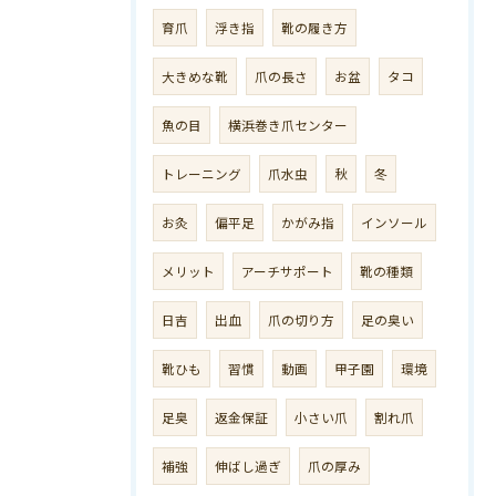
育爪
浮き指
靴の履き方
大きめな靴
爪の長さ
お盆
タコ
魚の目
横浜巻き爪センター
トレーニング
爪水虫
秋
冬
お灸
偏平足
かがみ指
インソール
メリット
アーチサポート
靴の種類
日吉
出血
爪の切り方
足の臭い
靴ひも
習慣
動画
甲子園
環境
足臭
返金保証
小さい爪
割れ爪
補強
伸ばし過ぎ
爪の厚み