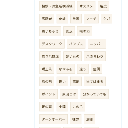
相鉄・東急新横浜線
オススメ
幅広
高齢者
皮膚
放置
アーチ
ケガ
巻いちゃう
素足
指の力
デスクワーク
パンプス
ニッパー
巻き爪矯正
硬いもの
爪のまわり
矯正法
なぜある
違う
症例
爪の形
良い
高齢
当てはまる
ポイント
原因とは
分かっていても
足の裏
支障
この爪
ターンオーバー
味方
治療