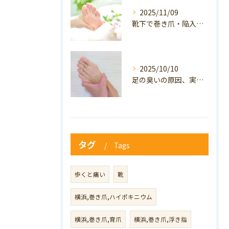
2025/11/09
靴下で巻き爪・陥入爪の予防はできる？おすすめの靴下を紹介！
2025/10/10
足の臭いの原因、実は巻き爪かも？ニオイ対策と予防のポイントも解説！
タグ
Tags
歩くと痛い
靴
横浜,巻き爪,ハイポキニウム
横浜,巻き爪,育爪
横浜,巻き爪,浮き指