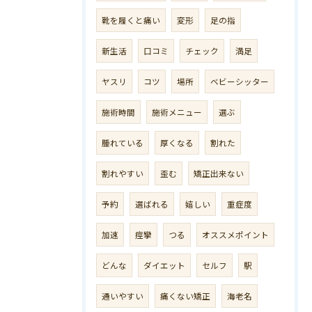
靴を履くと痛い
変形
足の指
新生活
口コミ
チェック
満足
ヤスリ
コツ
場所
ベビーシッター
施術時間
施術メニュー
選ぶ
腫れている
厚くなる
割れた
割れやすい
歪む
矯正出来ない
予約
選ばれる
嬉しい
重症度
加速
痙攣
つる
オススメポイント
どんな
ダイエット
セルフ
駅
通いやすい
痛くない矯正
海老名