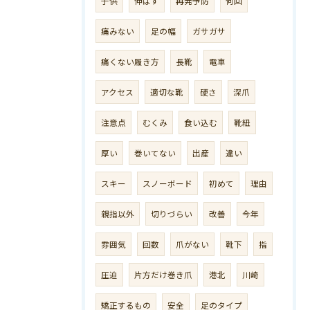
子供
伸ばす
再発予防
何回
痛みない
足の幅
ガサガサ
痛くない履き方
長靴
電車
アクセス
適切な靴
硬さ
深爪
注意点
むくみ
食い込む
靴紐
厚い
巻いてない
出産
違い
スキー
スノーボード
初めて
理由
親指以外
切りづらい
改善
今年
雰囲気
回数
爪がない
靴下
指
圧迫
片方だけ巻き爪
港北
川崎
矯正するもの
安全
足のタイプ