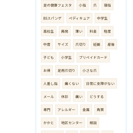
足の健康フェスタ
小指
爪
寝指
BSスパンゲ
ペディキュア
中学生
高校生
再発
薄い
料金
程度
中度
サイズ
爪切り
妊娠
産後
子ども
小学生
プリペイドカード
お得
足用爪切り
小さな爪
人差し指
痛くない
日常に支障がない
メール
休診
痛い
どうする
専門
アレルギー
金属
角質
かかと
地区センター
相談